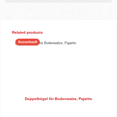
Produktgalerie überspringen
Related products
Ausverkauft
Doppelbügel für Bodenwalze, Pajarito