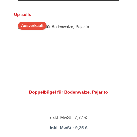
Produktgalerie überspringen
Up-sells
Ausverkauft
Doppelbügel für Bodenwalze, Pajarito
exkl. MwSt.: 7,77 €
inkl. MwSt.: 9,25 €