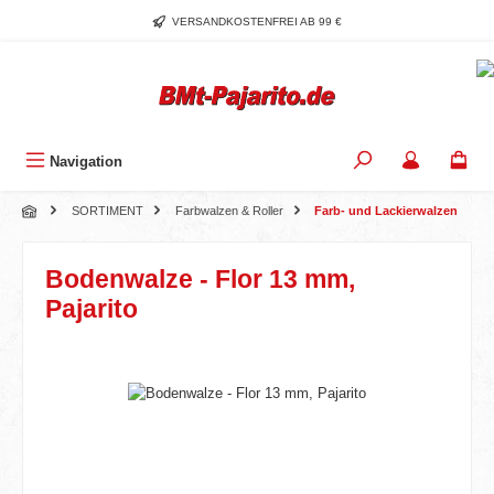
Zum Hauptinhalt springen
VERSANDKOSTENFREI AB 99 €
Navigation
SORTIMENT
Farbwalzen & Roller
Farb- und Lackierwalzen
Bodenwalze - Flor 13 mm,
Pajarito
Bildergalerie überspringen