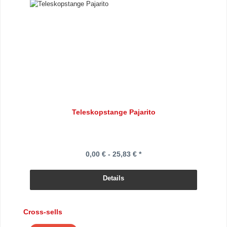
Teleskopstange Pajarito
0,00 € - 25,83 € *
Details
Produktgalerie überspringen
Cross-sells