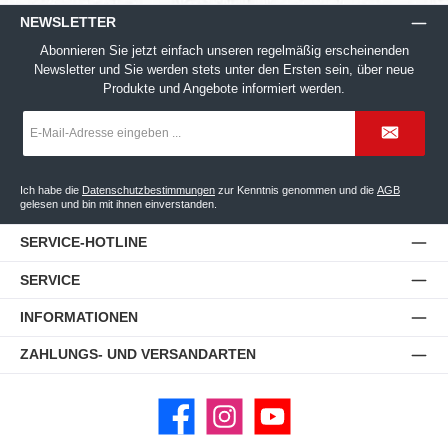
NEWSLETTER
Abonnieren Sie jetzt einfach unseren regelmäßig erscheinenden
Newsletter und Sie werden stets unter den Ersten sein, über neue
Produkte und Angebote informiert werden.
E-
Mail-
Adresse
*
Ich habe die
Datenschutzbestimmungen
zur Kenntnis genommen und die
AGB
gelesen und bin mit ihnen einverstanden.
SERVICE-HOTLINE
SERVICE
INFORMATIONEN
ZAHLUNGS- UND VERSANDARTEN
Facebook
Instagram
YouTube