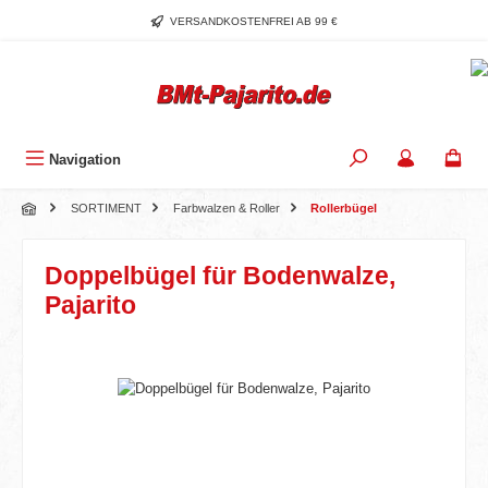
Zum Hauptinhalt springen
VERSANDKOSTENFREI AB 99 €
Navigation
SORTIMENT
Farbwalzen & Roller
Rollerbügel
Doppelbügel für Bodenwalze,
Pajarito
Bildergalerie überspringen