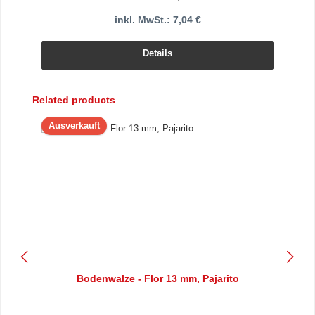
inkl. MwSt.: 7,04 €
Details
Produktgalerie überspringen
Related products
Ausverkauft
Bodenwalze - Flor 13 mm, Pajarito