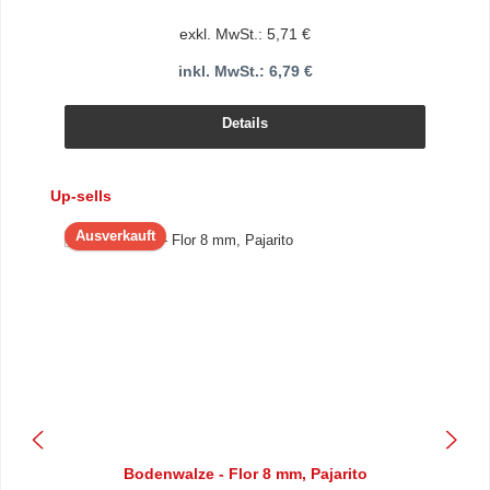
exkl. MwSt.: 5,71 €
inkl. MwSt.: 6,79 €
Details
Produktgalerie überspringen
Up-sells
Ausverkauft
Bodenwalze - Flor 8 mm, Pajarito