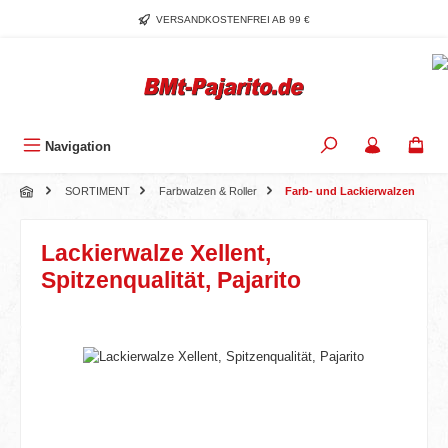
Zum Hauptinhalt springen
VERSANDKOSTENFREI AB 99 €
Navigation
SORTIMENT
Farbwalzen & Roller
Farb- und Lackierwalzen
Lackierwalze Xellent,
Spitzenqualität, Pajarito
Bildergalerie überspringen