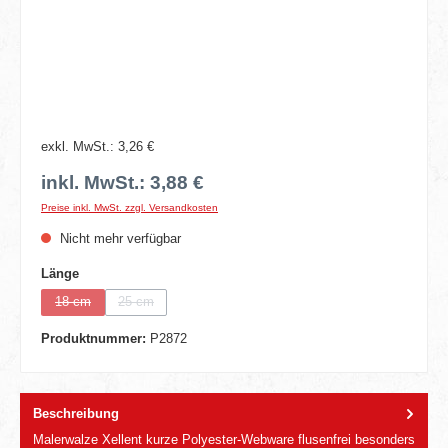
exkl. MwSt.: 3,26 €
inkl. MwSt.: 3,88 €
Preise inkl. MwSt. zzgl. Versandkosten
Nicht mehr verfügbar
auswählen
Länge
18 cm
25 cm
(Diese Option ist zurzeit nicht verfügbar.)
(Diese Option ist zurzeit nicht verfügbar.)
Produktnummer:
P2872
Beschreibung
Malerwalze Xellent kurze Polyester-Webware flusenfrei besonders