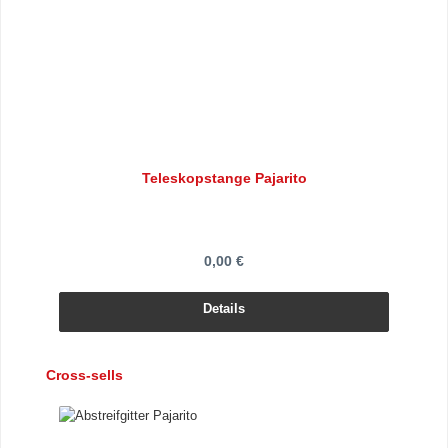
Teleskopstange Pajarito
0,00 €
Details
Produktgalerie überspringen
Cross-sells