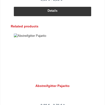
Details
Produktgalerie überspringen
Related products
Abstreifgitter Pajarito