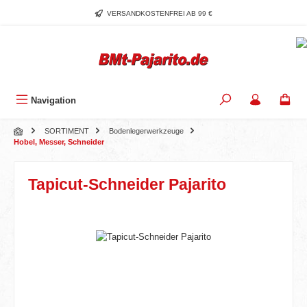
Zum Hauptinhalt springen
VERSANDKOSTENFREI AB 99 €
Navigation
SORTIMENT
Bodenlegerwerkzeuge
Hobel, Messer, Schneider
Tapicut-Schneider Pajarito
Bildergalerie überspringen