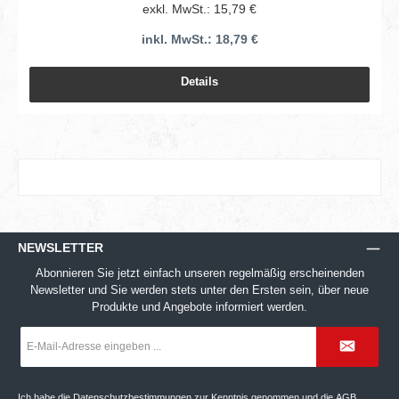
exkl. MwSt.: 15,79 €
inkl. MwSt.: 18,79 €
Details
NEWSLETTER
Abonnieren Sie jetzt einfach unseren regelmäßig erscheinenden
Newsletter und Sie werden stets unter den Ersten sein, über neue
Produkte und Angebote informiert werden.
E-
Mail-
Adresse
*
Ich habe die
Datenschutzbestimmungen
zur Kenntnis genommen und die
AGB