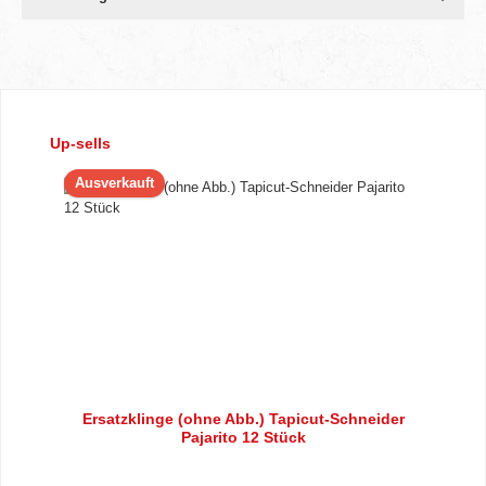
Produktgalerie überspringen
Up-sells
Ausverkauft
Ersatzklinge (ohne Abb.) Tapicut-Schneider
Pajarito 12 Stück