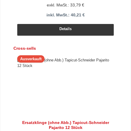
exkl. MwSt.: 33,79 €
inkl. MwSt.: 40,21 €
Details
Produktgalerie überspringen
Cross-sells
Ausverkauft
Ersatzklinge (ohne Abb.) Tapicut-Schneider
Pajarito 12 Stück