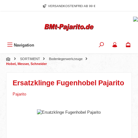
Zum Hauptinhalt springen
VERSANDKOSTENFREI AB 99 €
Navigation
SORTIMENT
Bodenlegerwerkzeuge
Hobel, Messer, Schneider
Ersatzklinge Fugenhobel Pajarito
Pajarito
Bildergalerie überspringen