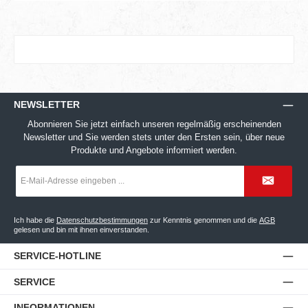
NEWSLETTER
Abonnieren Sie jetzt einfach unseren regelmäßig erscheinenden
Newsletter und Sie werden stets unter den Ersten sein, über neue
Produkte und Angebote informiert werden.
E-
Mail-
Adresse
*
Ich habe die
Datenschutzbestimmungen
zur Kenntnis genommen und die
AGB
gelesen und bin mit ihnen einverstanden.
SERVICE-HOTLINE
SERVICE
INFORMATIONEN