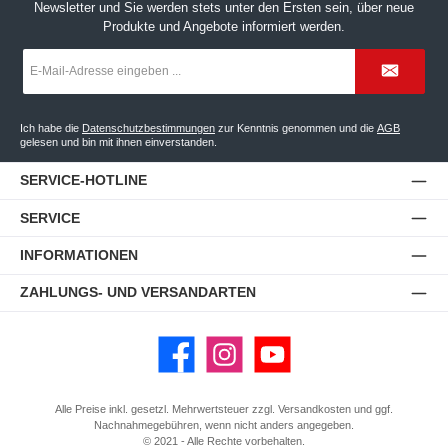
Newsletter und Sie werden stets unter den Ersten sein, über neue
Produkte und Angebote informiert werden.
E-
Mail-
Adresse
*
Ich habe die
Datenschutzbestimmungen
zur Kenntnis genommen und die
AGB
gelesen und bin mit ihnen einverstanden.
SERVICE-HOTLINE
SERVICE
INFORMATIONEN
ZAHLUNGS- UND VERSANDARTEN
Facebook
Instagram
YouTube
Alle Preise inkl. gesetzl. Mehrwertsteuer zzgl.
Versandkosten
und ggf.
Nachnahmegebühren, wenn nicht anders angegeben.
© 2021 - Alle Rechte vorbehalten.