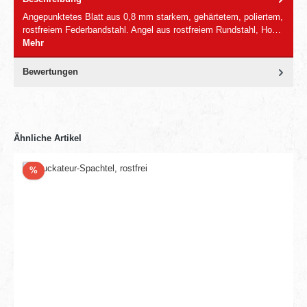
Angepunktetes Blatt aus 0,8 mm starkem, gehärtetem, poliertem,
rostfreiem Federbandstahl. Angel aus rostfreiem Rundstahl, Ho…
Mehr
Bewertungen
Ähnliche Artikel
Rabatt
%