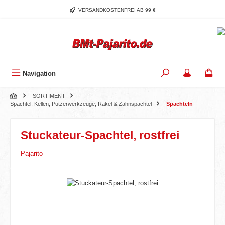
Zum Hauptinhalt springen
VERSANDKOSTENFREI AB 99 €
Navigation
SORTIMENT
Spachtel, Kellen, Putzerwerkzeuge, Rakel & Zahnspachtel
Spachteln
Stuckateur-Spachtel, rostfrei
Pajarito
Bildergalerie überspringen