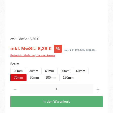
exkl. MwSt.: 5,36 €
inkl. MwSt.: 6,38 €
%
10,71 €*
(40.43% gespart)
Preise inkl. MwSt. zzgl. Versandkosten
auswählen
Breite
20mm
30mm
40mm
50mm
60mm
70mm
80mm
100mm
120mm
Produkt Anzahl: Gib den gewünschten Wert ein oder benutze die Schaltflächen um die 
In den Warenkorb