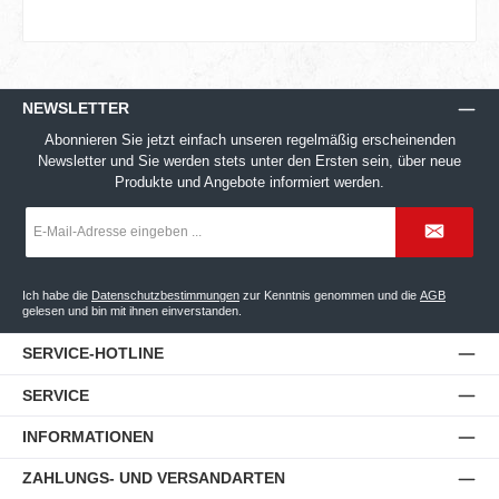
NEWSLETTER
Abonnieren Sie jetzt einfach unseren regelmäßig erscheinenden
Newsletter und Sie werden stets unter den Ersten sein, über neue
Produkte und Angebote informiert werden.
E-
Mail-
Adresse
*
Ich habe die
Datenschutzbestimmungen
zur Kenntnis genommen und die
AGB
gelesen und bin mit ihnen einverstanden.
SERVICE-HOTLINE
SERVICE
INFORMATIONEN
ZAHLUNGS- UND VERSANDARTEN