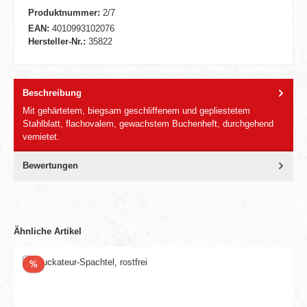
Produktnummer:
2/7
EAN:
4010993102076
Hersteller-Nr.:
35822
Beschreibung
Mit gehärtetem, biegsam geschliffenem und gepliestetem
Stahlblatt, flachovalem, gewachstem Buchenheft, durchgehend
vernietet.
Bewertungen
Ähnliche Artikel
Rabatt
%