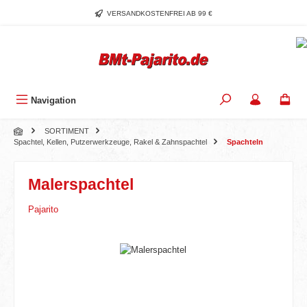
Zum Hauptinhalt springen
VERSANDKOSTENFREI AB 99 €
Navigation
SORTIMENT
Spachtel, Kellen, Putzerwerkzeuge, Rakel & Zahnspachtel
Spachteln
Malerspachtel
Pajarito
Bildergalerie überspringen