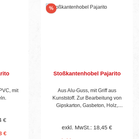
Rabatt
%
rito
Stoßkantenhobel Pajarito
PVC, mit
Aus Alu-Guss, mit Griff aus
ln.
Kunststoff. Zur Bearbeitung von
Gipskarton, Gasbeton, Holz,
Spanplatten usw. mit
4 €
auswechselbarem Blatt.
exkl. MwSt.: 18,45 €
8 €