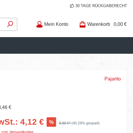
30 TAGE RÜCKGABERECHT
Mein Konto
Warenkorb
0,00 €
Pajarito
3,46 €
wSt.: 4,12 €
%
6,90 €*
(40.29% gespart)
. zzgl. Versandkosten