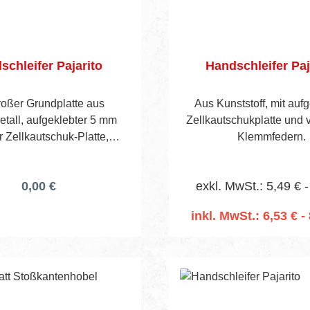
lschleifer Pajarito
Handschleifer Paj
roßer Grundplatte aus
Aus Kunststoff, mit aufg
etall, aufgeklebter 5 mm
Zellkautschukplatte und 
r Zellkautschuk-Platte,
Klemmfedern.
cken, Kardangelenk aus
sowie 1200 mm langem
0,00 €
exkl. MwSt.: 5,49 € -
el mit Gewindeanschluss.
inkl. MwSt.: 6,53 € - 
In den Warenko