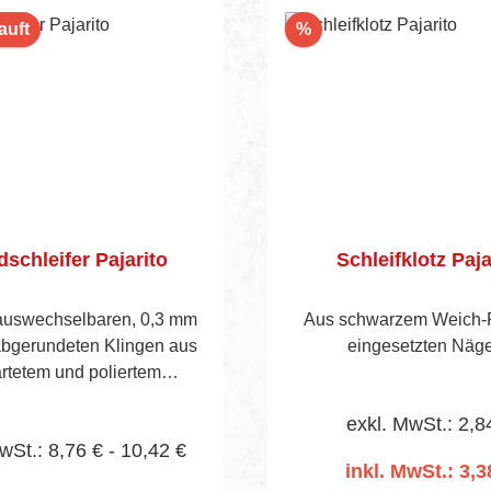
Rabatt
auft
%
schleifer Pajarito
Schleifklotz Paja
 auswechselbaren, 0,3 mm
Aus schwarzem Weich-
abgerundeten Klingen aus
eingesetzten Näge
rtetem und poliertem
dstahl, Profil-Holzgriff,
exkl. MwSt.: 2,8
ckelten Schrauben und
wSt.: 8,76 € - 10,42 €
sing-Rändelmuttern.
inkl. MwSt.: 3,3