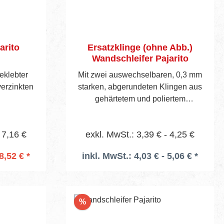
arito
Ersatzklinge (ohne Abb.)
Wandschleifer Pajarito
eklebter
Mit zwei auswechselbaren, 0,3 mm
verzinkten
starken, abgerundeten Klingen aus
gehärtetem und poliertem
Federbandstahl, Profil-Holzgriff,
vernickelten Schrauben und
 7,16 €
exkl. MwSt.: 3,39 € - 4,25 €
Messing-Rändelmuttern.
8,52 € *
inkl. MwSt.: 4,03 € - 5,06 € *
rb
Rabatt
%