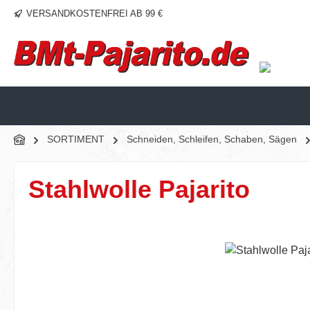
VERSANDKOSTENFREI AB 99 €
m Hauptinhalt springen
Zur Suche springen
Zur Hauptnavigation springen
SORTIMENT
Schneiden, Schleifen, Schaben, Sägen
Stahlwolle Pajarito
Bildergalerie überspringen