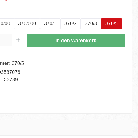
ählen
0/00
370/000
370/1
370/2
370/3
370/5
ib den gewünschten Wert ein oder benutze die Schaltflächen um die Anzahl zu er
In den Warenkorb
mer:
370/5
93537076
.:
33789