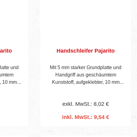
arito
Handschleifer Pajarito
latte und
Mit 5 mm starker Grundplatte und
äumtem
Handgriff aus geschäumtem
r, 10 mm
Kunststoff, aufgeklebter, 10 mm
atte und 2
starker Zellkautschuk-Platte und 2
cken.
Kunststoff-Klemmbacken.
exkl. MwSt.: 8,02 €
inkl. MwSt.: 9,54 €
In den Warenkorb