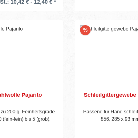
St.: 10,42 € - 12,40 € *
In den Warenko
Rabatt
%
ahlwolle Pajarito
Schleifgittergewebe 
 zu 200 g. Feinheitsgrade
Passend für Hand schleife
 (fein-fein) bis 5 (grob).
856, 285 x 93 m