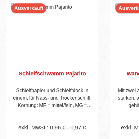
Ausverkauft
Ausverk
Schleifschwamm Pajarito
Wand
Schleifpapier und Schleifblock in
Mit zwei
einem, für Nass- und Trockenschliff.
starken, 
Körnung: MF = mittel/fein, MG =
gehä
mittel/grob. Maße:100 x 70 x 30 mm
Federban
verni
exkl. MwSt.: 0,96 € - 0,97 €
exkl. M
Mes