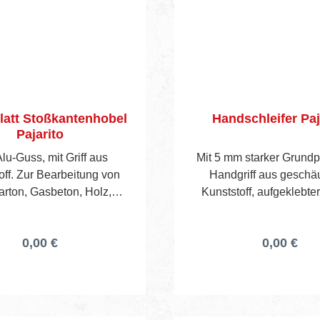
latt Stoßkantenhobel
Handschleifer Paj
Pajarito
lu-Guss, mit Griff aus
Mit 5 mm starker Grundp
off. Zur Bearbeitung von
Handgriff aus gesch
arton, Gasbeton, Holz,
Kunststoff, aufgeklebte
anplatten usw. mit
starker Zellkautschuk-Pl
wechselbarem Blatt.
Kunststoff-Klemmba
0,00 €
0,00 €