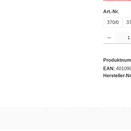
ausw
Art.-Nr.
370/0
37
Produkt Anzahl: G
Produktnum
EAN:
40109
Hersteller-Nr