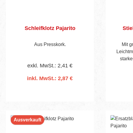
Schleifklotz Pajarito
Stie
Aus Presskork.
Mit g
Leichtm
starke
exkl. MwSt.: 2,41 €
Klemmba
Stahl 
inkl. MwSt.: 2,87 €
Holzsti
In den Warenkorb
Ausverkauft