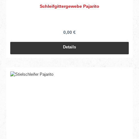
Schleifgittergewebe Pajarito
0,00 €
Details