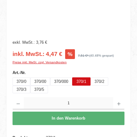
exkl. MwSt.: 3,76 €
inkl. MwSt.: 4,47 €
%
7,51 €*
(40.48% gespart)
Preise inkl. MwSt. zzgl. Versandkosten
auswählen
Art.-Nr.
370/0
370/00
370/000
370/1
370/2
370/3
370/5
Produkt Anzahl: Gib den gewünschten Wert ein oder benutze die Schaltflächen um die 
In den Warenkorb