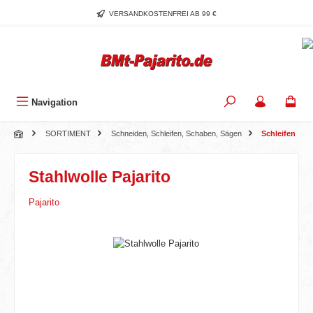
Zum Hauptinhalt springen
VERSANDKOSTENFREI AB 99 €
Navigation
SORTIMENT
Schneiden, Schleifen, Schaben, Sägen
Schleifen
Stahlwolle Pajarito
Pajarito
Bildergalerie überspringen