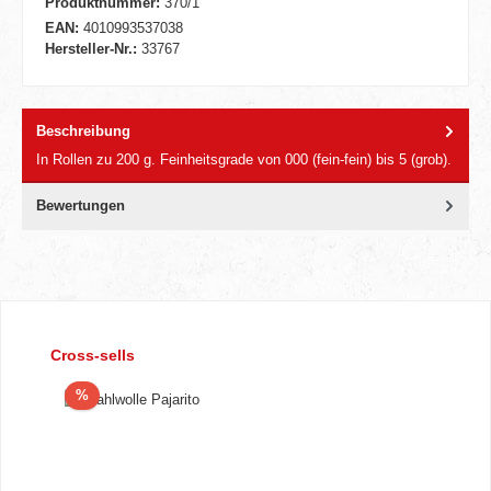
Produktnummer:
370/1
EAN:
4010993537038
Hersteller-Nr.:
33767
Beschreibung
In Rollen zu 200 g. Feinheitsgrade von 000 (fein-fein) bis 5 (grob).
Bewertungen
Produktgalerie überspringen
Cross-sells
Rabatt
%