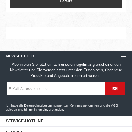
Details
NEWSLETTER
Abonnieren Sie jetzt einfach unseren regelmäßig erscheinenden
Newsletter und Sie werden stets unter den Ersten sein, über neue
Produkte und Angebote informiert werden.
E-
Mail-
Adresse
*
Ich habe die
Datenschutzbestimmungen
zur Kenntnis genommen und die
AGB
gelesen und bin mit ihnen einverstanden.
SERVICE-HOTLINE
SERVICE