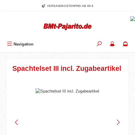
Zum Hauptinhalt springen
VERSANDKOSTENFREI AB 99 €
Navigation
Spachtelset III incl. Zugabeartikel
Bildergalerie überspringen