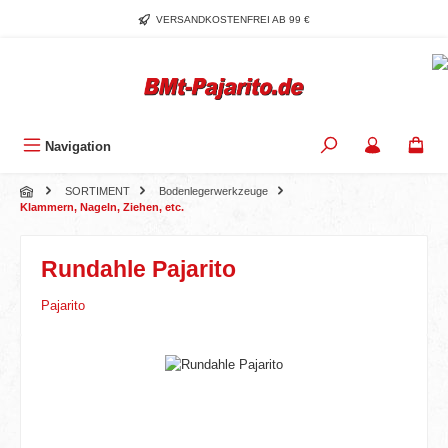
Zum Hauptinhalt springen
VERSANDKOSTENFREI AB 99 €
Navigation
SORTIMENT
Bodenlegerwerkzeuge
Klammern, Nageln, Ziehen, etc.
Rundahle Pajarito
Pajarito
Bildergalerie überspringen