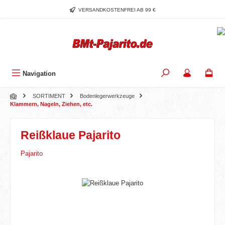
Zum Hauptinhalt springen
VERSANDKOSTENFREI AB 99 €
Navigation
SORTIMENT
Bodenlegerwerkzeuge
Klammern, Nageln, Ziehen, etc.
Reißklaue Pajarito
Pajarito
Bildergalerie überspringen