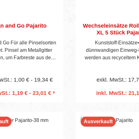
n and Go Pajarito
Wechseleinsätze Rol
XL 5 Stück Pajar
 Go Für alle Pinselsorten
Kunststoff-Einsätze
t. Pinsel am Metallgitter
dünnwandigen Einweg-
en, um Farbreste aus den
werden aus recyceltem K
sten zu entfernen. Danach
hergestellt.• Die Einsätz
Pinsel im Topf aufbewahrt
beide Kammern, dadurch 
wSt.: 1,00 € - 19,34 €
exkl. MwSt.: 17,
chmutz und alte Farbreste
gesamte Farbwanne sa
äter durch Entfernen des
Einsätze werden in 5e
St.: 1,19 € - 23,01 € *
inkl. MwSt.: 21,
egenden Beutels entsorgt.
geliefert.• Farbreste könn
n den Warenkorb
In den Warenko
Arbeit einfach in die Far
zurück gegossen werden.
mit Farbresten nach den
auft
Ausverkauft
des Farbenherstellers e