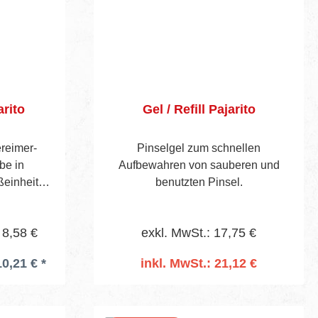
arito
Gel / Refill Pajarito
reimer-
Pinselgel zum schnellen
be in
Aufbewahren von sauberen und
ßeinheit
benutzten Pinsel.
lter in
optimale
 8,58 €
exkl. MwSt.: 17,75 €
arbwechsel
instellen.
10,21 € *
inkl. MwSt.: 21,12 €
einsatz 3x
In den Warenkorb
lip