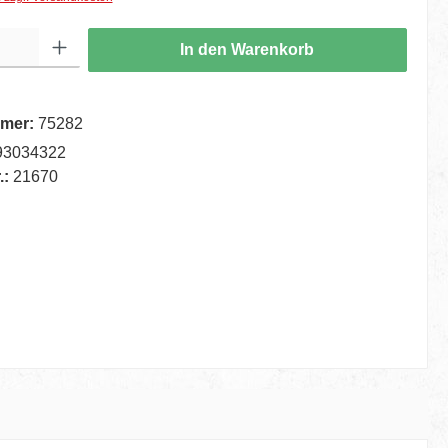
ib den gewünschten Wert ein oder benutze die Schaltflächen um die Anzahl zu er
In den Warenkorb
mer:
75282
93034322
.:
21670