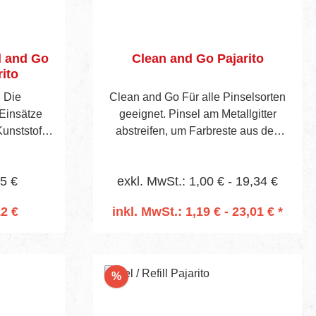
l and Go
Clean and Go Pajarito
ito
• Die
Clean and Go Für alle Pinselsorten
Einsätze
geeignet. Pinsel am Metallgitter
unststoff
abstreifen, um Farbreste aus den
e bedecken
Pinselborsten zu entfernen. Danach
bleibt die
kann der Pinsel im Topf aufbewahrt
75 €
exkl. MwSt.: 1,00 € - 19,34 €
uber.•
werden, Schmutz und alte Farbreste
r-Sets
werden später durch Entfernen des
12 €
inkl. MwSt.: 1,19 € - 23,01 € *
en nach der
innen liegenden Beutels entsorgt.
rb
In den Warenkorb
bverpackung
• Einsätze
 Vorgaben
Rabatt
%
ntsorgen.