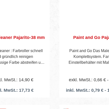
Roller Cleaner Pajarito-38 mm
Paint and Go Paj
eaner : Farbroller schnell
Paint and Go Das Male
 gründlich reinigen
Komplettsystem. Far
sige Farbe abstreifen und
Einstellbehälter mit Ma
se oder Behälter auffangen
einfüllen, Einstellbehä
ze in den Roller Cleaner
Metalldose einsetzen - 
l. MwSt.: 14,90 €
exkl. MwSt.: 0,66 € -
n Rollerbügel arretieren
Bewegungsfreiheit. Für F
hkupplung anschließen
einfach neuen Behälter e
l. MwSt.: 17,73 €
inkl. MwSt.: 0,79 € - 
n öffnen und Walze in 30
Set Inhalt: 3x Kunststoff
n reinigen Wasserhahn
Deckel 1x Pinselc
und Rollerbügel entriegeln