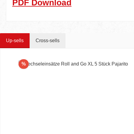
PDF Download
Up-sells
Cross-sells
Produktgalerie überspringen
Rabatt
%