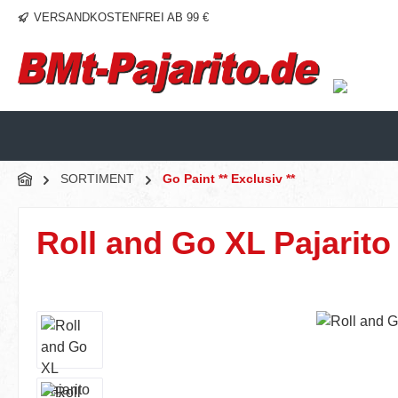
VERSANDKOSTENFREI AB 99 €
m Hauptinhalt springen
Zur Suche springen
Zur Hauptnavigation springen
SORTIMENT
Go Paint ** Exclusiv **
Roll and Go XL Pajarito
Bildergalerie überspringen