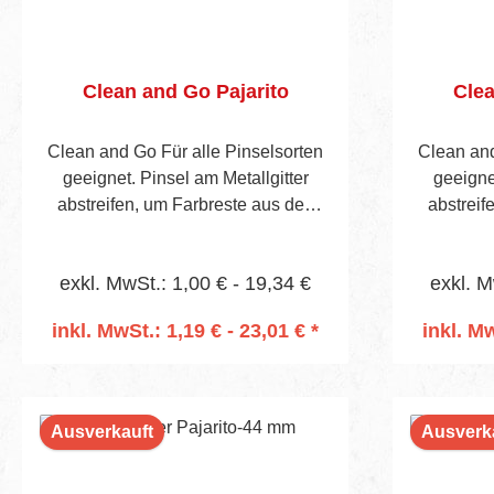
Clean and Go Pajarito
Clea
Clean and Go Für alle Pinselsorten
Clean and
geeignet. Pinsel am Metallgitter
geeigne
abstreifen, um Farbreste aus den
abstreif
Pinselborsten zu entfernen. Danach
Pinselbor
kann der Pinsel im Topf aufbewahrt
kann der 
exkl. MwSt.: 1,00 € - 19,34 €
exkl. M
werden, Schmutz und alte Farbreste
werden, S
werden später durch Entfernen des
werden sp
inkl. MwSt.: 1,19 € - 23,01 € *
inkl. Mw
innen liegenden Beutels entsorgt.
innen li
In den Warenkorb
I
Ausverkauft
Ausverk