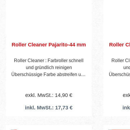
Roller Cleaner Pajarito-44 mm
Roller Cleaner : Farbroller schnell
Roller Cl
und gründlich reinigen
und
Überschüssige Farbe abstreifen und
Überschüs
in Farbdose oder Behälter auffangen
in Farbdo
Farbwalze in den Roller Cleaner
Farbwal
exkl. MwSt.: 14,90 €
exk
schieben Rollerbügel arretieren
schiebe
Schlauchkupplung anschließen
Schlauc
inkl. MwSt.: 17,73 €
ink
Wasserhahn öffnen und Walze in 30
Wasserhah
Sekunden reinigen Wasserhahn
Sekunde
schließen und Rollerbügel entriegeln
schließen 