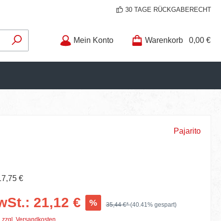
30 TAGE RÜCKGABERECHT
Mein Konto
Warenkorb
0,00 €
Pajarito
17,75 €
wSt.: 21,12 €
%
35,44 €*
(40.41% gespart)
. zzgl. Versandkosten