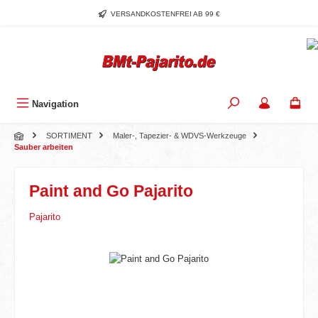
Zum Hauptinhalt springen
VERSANDKOSTENFREI AB 99 €
Navigation
SORTIMENT
Maler-, Tapezier- & WDVS-Werkzeuge
Sauber arbeiten
Paint and Go Pajarito
Pajarito
Bildergalerie überspringen