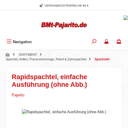
Zum Hauptinhalt springen
VERSANDKOSTENFREI AB 99 €
Navigation
SORTIMENT
Spachtel, Kellen, Putzerwerkzeuge, Rakel & Zahnspachtel
Spachteln
Rapidspachtel, einfache
Ausführung (ohne Abb.)
Pajarito
Bildergalerie überspringen