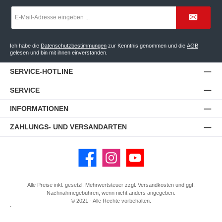
E-
Mail-
Adresse
*
Ich habe die
Datenschutzbestimmungen
zur Kenntnis genommen und die
AGB
gelesen und bin mit ihnen einverstanden.
SERVICE-HOTLINE
SERVICE
INFORMATIONEN
ZAHLUNGS- UND VERSANDARTEN
Facebook
Instagram
YouTube
Alle Preise inkl. gesetzl. Mehrwertsteuer zzgl.
Versandkosten
und ggf.
Nachnahmegebühren, wenn nicht anders angegeben.
© 2021 - Alle Rechte vorbehalten.
`