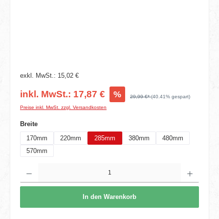
exkl. MwSt.: 15,02 €
inkl. MwSt.: 17,87 €
%
29,99 €*
(40.41% gespart)
Preise inkl. MwSt. zzgl. Versandkosten
auswählen
Breite
170mm
220mm
285mm
380mm
480mm
570mm
Produkt Anzahl: Gib den gewünschten Wert ein oder benutze die Schaltflächen um die 
In den Warenkorb