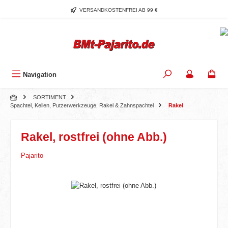
Zum Hauptinhalt springen
VERSANDKOSTENFREI AB 99 €
Navigation
SORTIMENT
Spachtel, Kellen, Putzerwerkzeuge, Rakel & Zahnspachtel
Rakel
Rakel, rostfrei (ohne Abb.)
Pajarito
Bildergalerie überspringen