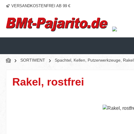
VERSANDKOSTENFREI AB 99 €
m Hauptinhalt springen
Zur Suche springen
Zur Hauptnavigation springen
SORTIMENT
Spachtel, Kellen, Putzerwerkzeuge, Rake
Rakel, rostfrei
Bildergalerie überspringen