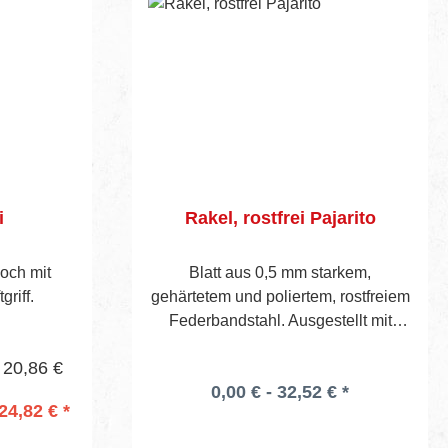
i
Rakel, rostfrei Pajarito
doch mit
Blatt aus 0,5 mm starkem,
riff.
gehärtetem und poliertem, rostfreiem
Federbandstahl. Ausgestellt mit
abgerundeten Kanten. Sperrholzheft
 20,86 €
mit geschweiftem Griff, sichtbare
0,00 € - 32,52 € *
Blatthöhe 45 mm. Vorgebohrtes Heft
24,82 € *
für Stieltülle Art.-Nr. 657.