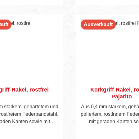
n den Warenkorb
In den Warenko
auft
Ausverkauft
riff-Rakel, rostfrei
Korkgriff-Rakel, ro
Pajarito
m starkem, gehärtetem und
Aus 0,4 mm starkem, gehä
 rostfreiem Federbandstahl,
poliertem, rostfreiem Fede
raden Kanten sowie mit
mit geraden Kanten so
ücktem Alu-Rücken und
angedrücktem Alu-Rüc
 Sichtbare Blatthöhe 45 mm.
Korkgriff. Sichtbare Blatt