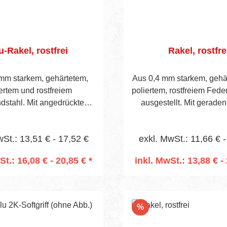
u-Rakel, rostfrei
Rakel, rostfre
mm starkem, gehärtetem,
Aus 0,4 mm starkem, gehä
ertem und rostfreiem
poliertem, rostfreiem Fede
dstahl. Mit angedrücktem
ausgestellt. Mit gerade
en und Sperrholzheft mit
Sperrholzheft mit gesc
eiftemGriff, sichtbare
Handgriff, sichtbare Bla
wSt.: 13,51 € - 17,52 €
exkl. MwSt.: 11,66 € -
 40 mm. Vorgebohrtes Heft
mm. Das Heft ist vorgeb
tülle Art.-Nr. 657. Einfache
Aufnahme der Stieltülle Ar
St.: 16,08 € - 20,85 € *
inkl. MwSt.: 13,88 € - 
Ausführung.
n den Warenkorb
In den Warenko
Rabatt
%