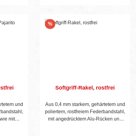
rb
Rabatt
%
stfrei
Softgriff-Rakel, rostfrei
rtetem und
Aus 0,4 mm starkem, gehärtetem und
rbandstahl,
poliertem, rostfreiem Federbandstahl,
wie mit
mit angedrücktem Alu-Rücken und
ken und
Kunststoff-Softgriff. Sichtbare
höhe 45 mm.
Blatthöhe 45 mm.