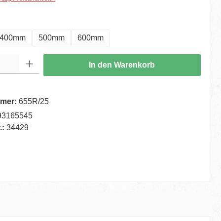
hlen
400mm
500mm
600mm
ib den gewünschten Wert ein oder benutze die Schaltflächen um die Anzahl zu er
In den Warenkorb
mer:
655R/25
93165545
.:
34429