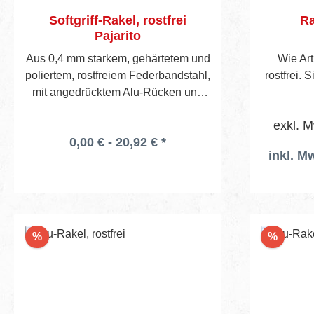
Softgriff-Rakel, rostfrei
Ra
Pajarito
Aus 0,4 mm starkem, gehärtetem und
Wie Art
poliertem, rostfreiem Federbandstahl,
rostfrei. 
mit angedrücktem Alu-Rücken und
Kunststoff-Softgriff. Sichtbare
exkl. M
Blatthöhe 45 mm.
0,00 € - 20,92 € *
inkl. Mw
Rabatt
Rabatt
%
%