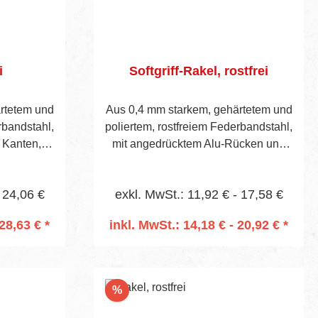
i
Softgriff-Rakel, rostfrei
rtetem und
Aus 0,4 mm starkem, gehärtetem und
rbandstahl,
poliertem, rostfreiem Federbandstahl,
n Kanten,
mit angedrücktem Alu-Rücken und
hweiftem
Kunststoff-Softgriff. Sichtbare
tthöhe 42
Blatthöhe 45 mm.
 24,06 €
exkl. MwSt.: 11,92 € - 17,58 €
ohrt zur
t.-Nr. 657.
28,63 € *
inkl. MwSt.: 14,18 € - 20,92 € *
rb
In den Warenkorb
Rabatt
%