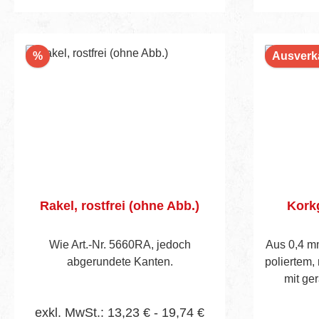
In den Warenkorb
I
Rabatt
%
Ausverk
Rakel, rostfrei (ohne Abb.)
Korkg
Wie Art.-Nr. 5660RA, jedoch
Aus 0,4 m
abgerundete Kanten.
poliertem,
mit ge
angedr
exkl. MwSt.: 13,23 € - 19,74 €
Korkgriff.