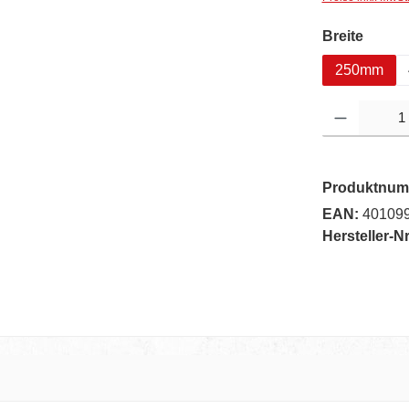
auswä
Breite
250mm
Produkt Anzahl: G
Produktnum
EAN:
40109
Hersteller-Nr