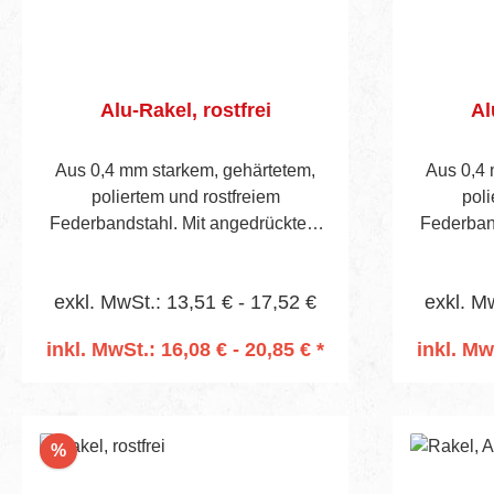
Alu-Rakel, rostfrei
Al
Aus 0,4 mm starkem, gehärtetem,
Aus 0,4 
poliertem und rostfreiem
poli
Federbandstahl. Mit angedrücktem
Federban
Alu-Rücken und Sperrholzheft mit
Alu-Rück
geschweiftemGriff, sichtbare
geschw
exkl. MwSt.: 13,51 € - 17,52 €
exkl. M
Blatthöhe 40 mm. Vorgebohrtes Heft
Blatthöhe
für Stieltülle Art.-Nr. 657. Einfache
für Stiel
inkl. MwSt.: 16,08 € - 20,85 € *
inkl. Mw
Ausführung.
In den Warenkorb
I
Rabatt
%