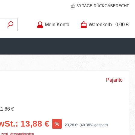
30 TAGE RÜCKGABERECHT
Mein Konto
Warenkorb
0,00 €
Pajarito
11,66 €
wSt.: 13,88 €
%
23,28 €*
(40.38% gespart)
. zzgl. Versandkosten