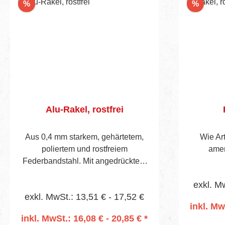
Rabatt
Rabatt
%
%
Alu-Rakel, rostfrei
Aus 0,4 mm starkem, gehärtetem,
Wie Art
poliertem und rostfreiem
amer
Federbandstahl. Mit angedrücktem
Alu-Rücken und Sperrholzheft mit
exkl. M
geschweiftemGriff, sichtbare
exkl. MwSt.: 13,51 € - 17,52 €
Blatthöhe 40 mm. Vorgebohrtes Heft
inkl. Mw
für Stieltülle Art.-Nr. 657. Einfache
inkl. MwSt.: 16,08 € - 20,85 € *
Ausführung.