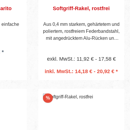
arito
Softgriff-Rakel, rostfrei
h einfache
Aus 0,4 mm starkem, gehärtetem und
poliertem, rostfreiem Federbandstahl,
mit angedrücktem Alu-Rücken und
Kunststoff-Softgriff. Sichtbare
 *
Blatthöhe 45 mm.
exkl. MwSt.: 11,92 € - 17,58 €
inkl. MwSt.: 14,18 € - 20,92 € *
In den Warenkorb
Rabatt
%