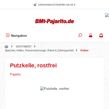
Zum Hauptinhalt springen
VERSANDKOSTENFREI AB 99 €
Navigation
SORTIMENT
Spachtel, Kellen, Putzerwerkzeuge, Rakel & Zahnspachtel
Kellen
Putzkelle, rostfrei
Pajarito
Bildergalerie überspringen