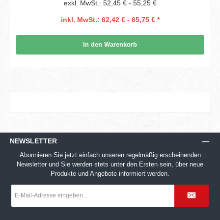
exkl. MwSt.: 52,45 € - 55,25 €
inkl. MwSt.: 62,42 € - 65,75 € *
In den Warenkorb
NEWSLETTER
Abonnieren Sie jetzt einfach unseren regelmäßig erscheinenden
Newsletter und Sie werden stets unter den Ersten sein, über neue
Produkte und Angebote informiert werden.
E-
Mail-
Adresse
*