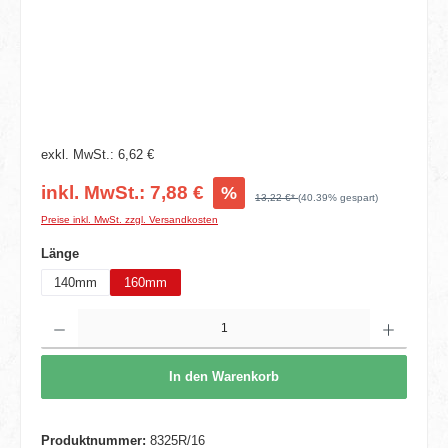
exkl. MwSt.: 6,62 €
inkl. MwSt.: 7,88 €
%
13,22 €*
(40.39% gespart)
Preise inkl. MwSt. zzgl. Versandkosten
auswählen
Länge
140mm
160mm
Produkt Anzahl: Gib den gewünschten Wert ein oder benutze die Schaltflächen um die 
In den Warenkorb
Produktnummer:
8325R/16