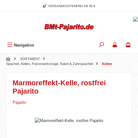
Zum Hauptinhalt springen
VERSANDKOSTENFREI AB 99 €
Navigation
SORTIMENT
Spachtel, Kellen, Putzerwerkzeuge, Rakel & Zahnspachtel
Kellen
Marmoreffekt-Kelle, rostfrei
Pajarito
Pajarito
Bildergalerie überspringen