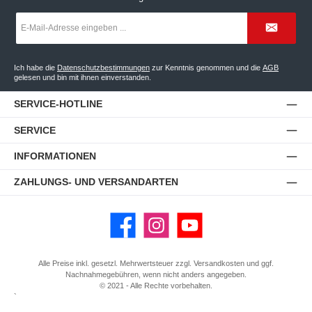
E-
Mail-
Adresse
*
Ich habe die
Datenschutzbestimmungen
zur Kenntnis genommen und die
AGB
gelesen und bin mit ihnen einverstanden.
SERVICE-HOTLINE
SERVICE
INFORMATIONEN
ZAHLUNGS- UND VERSANDARTEN
Facebook
Instagram
YouTube
Alle Preise inkl. gesetzl. Mehrwertsteuer zzgl.
Versandkosten
und ggf.
Nachnahmegebühren, wenn nicht anders angegeben.
© 2021 - Alle Rechte vorbehalten.
`