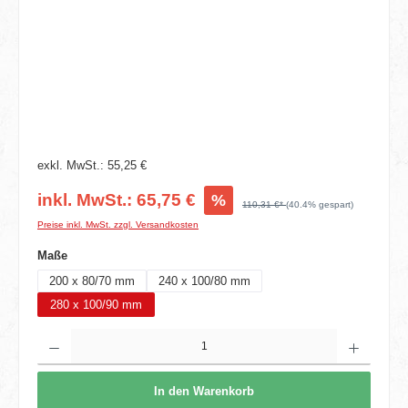
exkl. MwSt.: 55,25 €
inkl. MwSt.: 65,75 €
%
110,31 €*
(40.4% gespart)
Preise inkl. MwSt. zzgl. Versandkosten
auswählen
Maße
200 x 80/70 mm
240 x 100/80 mm
280 x 100/90 mm
Produkt Anzahl: Gib den gewünschten Wert ein oder benutze die Schaltflächen um die 
In den Warenkorb