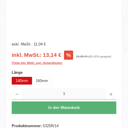
exkl. MwSt.: 11,04 €
inkl. MwSt.: 13,14 €
%
22,05 €*
(40.41% gespart)
Preise inkl. MwSt. zzgl. Versandkosten
auswählen
Länge
140mm
160mm
Produkt Anzahl: Gib den gewünschten Wert ein oder benutze die Schaltflächen um die 
In den Warenkorb
Produktnummer:
5325R/14