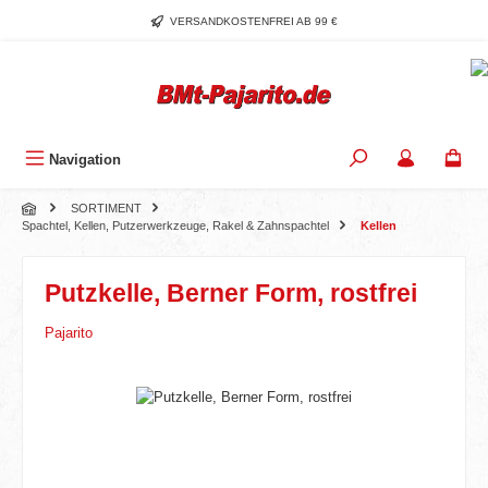
Zum Hauptinhalt springen
VERSANDKOSTENFREI AB 99 €
Navigation
SORTIMENT
Spachtel, Kellen, Putzerwerkzeuge, Rakel & Zahnspachtel
Kellen
Putzkelle, Berner Form, rostfrei
Pajarito
Bildergalerie überspringen