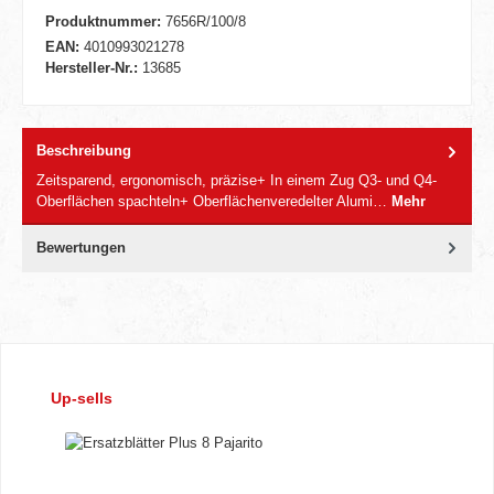
Produktnummer:
7656R/100/8
EAN:
4010993021278
Hersteller-Nr.:
13685
Beschreibung
Zeitsparend, ergonomisch, präzise+ In einem Zug Q3- und Q4-
Oberflächen spachteln+ Oberflächenveredelter Alumi…
Mehr
Bewertungen
Produktgalerie überspringen
Up-sells