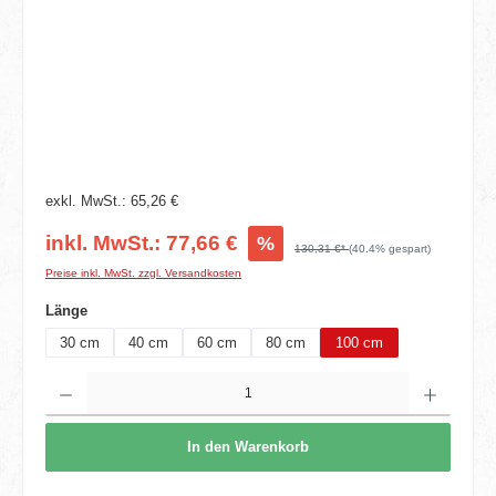
exkl. MwSt.: 65,26 €
inkl. MwSt.: 77,66 €
%
130,31 €*
(40.4% gespart)
Preise inkl. MwSt. zzgl. Versandkosten
auswählen
Länge
30 cm
40 cm
60 cm
80 cm
100 cm
Produkt Anzahl: Gib den gewünschten Wert ein oder benutze die Schaltflächen um die 
In den Warenkorb