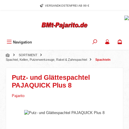
Zum Hauptinhalt springen
VERSANDKOSTENFREI AB 99 €
Navigation
SORTIMENT
Spachtel, Kellen, Putzerwerkzeuge, Rakel & Zahnspachtel
Spachteln
Putz- und Glättespachtel
PAJAQUICK Plus 8
Pajarito
Bildergalerie überspringen