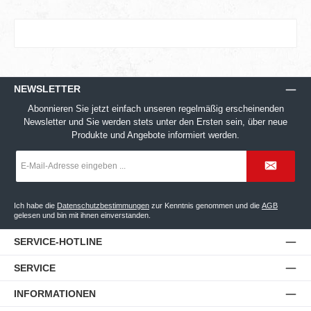
NEWSLETTER
Abonnieren Sie jetzt einfach unseren regelmäßig erscheinenden
Newsletter und Sie werden stets unter den Ersten sein, über neue
Produkte und Angebote informiert werden.
E-
Mail-
Adresse
*
Ich habe die
Datenschutzbestimmungen
zur Kenntnis genommen und die
AGB
gelesen und bin mit ihnen einverstanden.
SERVICE-HOTLINE
SERVICE
INFORMATIONEN