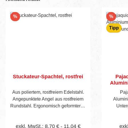
Rabatt
Rabatt
%
%
Tipp
Stuckateur-Spachtel, rostfrei
Paja
Alumini
für Un
Aus poliertem, rostfreiem Edelstahl.
Paj
Angepunktete Angel aus rostfreiem
Alumini
Rundstahl. Ergonomisch geformter 2-
Unterg
Komponenten-Kunststoffgriff.
Paj
Alumini
exkl. MwSt.: 8,70 € - 11,04 €
exk
Ausstatt