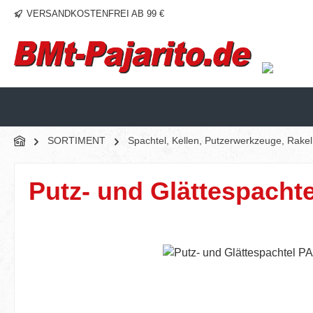
VERSANDKOSTENFREI AB 99 €
m Hauptinhalt springen
Zur Suche springen
Zur Hauptnavigation springen
SORTIMENT
Spachtel, Kellen, Putzerwerkzeuge, Rake
Putz- und Glättespacht
Bildergalerie überspringen