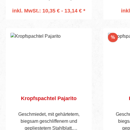
bei
inkl. MwSt.: 10,35 € - 13,14 € *
ink
Untergr
In den Warenkorb
I
kombinie
Black Sp
Zubehör 
Rabatt
%
effizie
komplexe
Alumin
Werkzeug
perfekte O
Transp
Vorteile &
Auss
abgest
Kropfspachtel Pajarito
profes
Robus
Geschmiedet, mit gehärtetem,
Geschm
Langleb
biegsam geschliffenem und
biegs
sicheren
gepliestetem Stahlblatt,
gep