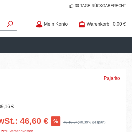
30 TAGE RÜCKGABERECHT
Mein Konto
Warenkorb
0,00 €
Pajarito
39,16 €
wSt.: 46,60 €
%
78,18 €*
(40.39% gespart)
. zzgl. Versandkosten