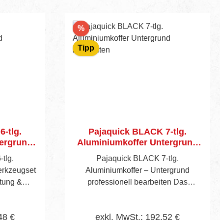
Rabatt
%
Tipp
-tlg.
Pajaquick BLACK 7-tlg.
tergrund
Aluminiumkoffer Untergrund
bearbeiten
tlg.
Pajaquick BLACK 7-tlg.
Werkzeugset
Aluminiumkoffer – Untergrund
itung &
professionell bearbeiten Das
Pajaquick BLACK 7‑tlg. Set bietet
fer ist die
maximale Flexibilität für Profis im
48 €
exkl. MwSt.: 192,52 €
ssionelle
Bereich Untergrundbearbeitung und