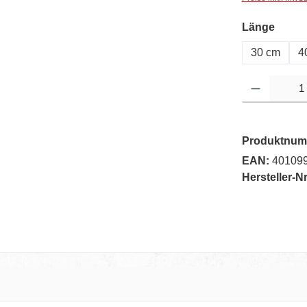
auswä
Länge
30 cm
4
Produkt Anzahl: G
Produktnum
EAN:
40109
Hersteller-Nr