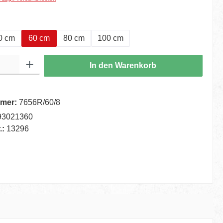
hlen
0 cm
60 cm
80 cm
100 cm
ib den gewünschten Wert ein oder benutze die Schaltflächen um die Anzahl zu er
In den Warenkorb
mer:
7656R/60/8
93021360
.:
13296