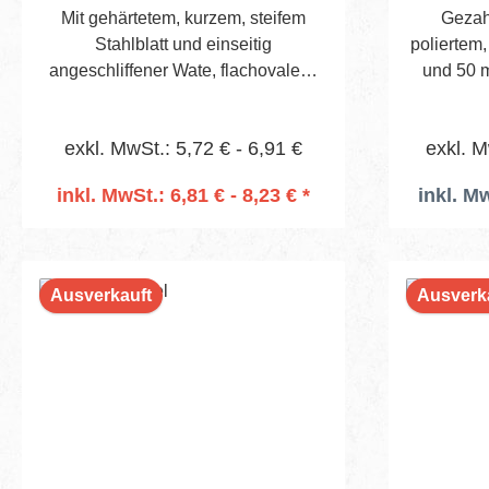
013165 
Mit gehärtetem, kurzem, steifem
Gezah
Softgrip 3
Stahlblatt und einseitig
poliertem,
Alumini
angeschliffener Wate, flachovalem,
und 50 m
gewachstem Buchenheft,
gezahn
durchgehend vernietet
Zahnfor
exkl. MwSt.: 5,72 € - 6,91 €
exkl. M
inkl. MwSt.: 6,81 € - 8,23 € *
inkl. Mw
In den Warenkorb
Ausverkauft
Ausverk