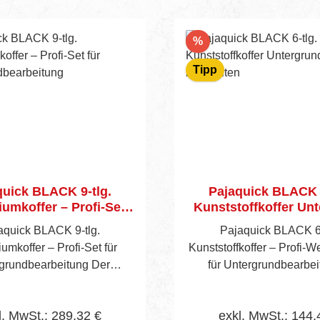
Rabatt
%
Tipp
quick BLACK 9-tlg.
Pajaquick BLACK 6
umkoffer – Profi-Set
Kunststoffkoffer Un
tergrundbearbeitung
bearbeiten
aquick BLACK 9-tlg.
Pajaquick BLACK 6‑
umkoffer – Profi-Set für
Kunststoffkoffer – Profi-
rundbearbeitung Der
für Untergrundbearbe
aquick BLACK 9-tlg.
Spachtelarbeiten Der Pajaquick
umkoffer bietet maximale
BLACK 6‑tlg. Kunststoffkof
l. MwSt.: 289,32 €
exkl. MwSt.: 144,
ung für höchste Ansprüche
ideale Lösung für profe