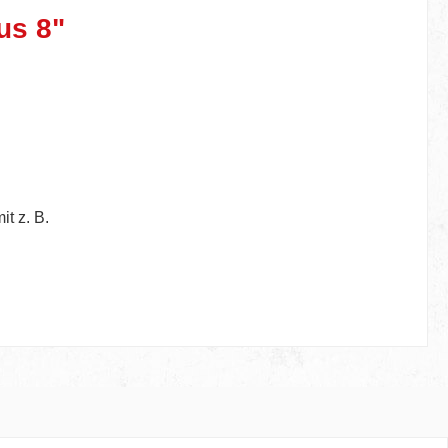
us 8"
t z. B.