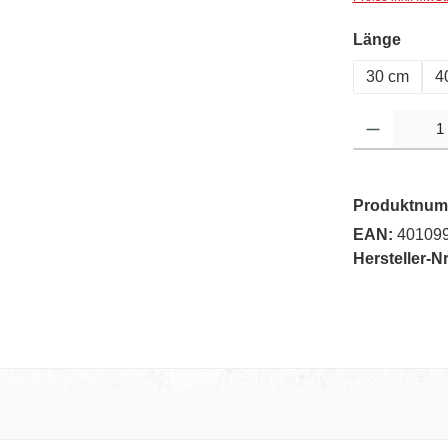
auswä
Länge
30 cm
4
Produkt Anzahl: G
Produktnum
EAN:
40109
Hersteller-Nr