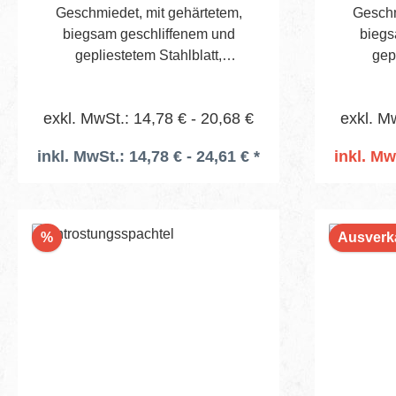
Geschmiedet, mit gehärtetem,
Geschm
Langleb
biegsam geschliffenem und
biegs
sicheren
gepliestetem Stahlblatt,
gep
Aufbewahrung. Pr
eingeharztem und durchgehendem
eingehar
Hochwe
Spitzerl. Edelholzheft mit
Spit
Spachtel
exkl. MwSt.: 14,78 € - 20,68 €
exkl. M
Messingband.
Ergebnisse. Effizient
Komplettes
inkl. MwSt.: 14,78 € - 24,61 € *
inkl. Mw
und k
I
Resultate. Lieferumfa
Aluminiu
13 cm 1× 179135 Flächenspachtel
Rabatt
%
Ausverk
Pajaqui
179136 F
Black 60
Flächensp
× 9 cm 1× 179137 Flächenspachtel
Pajaqui
021680 Te