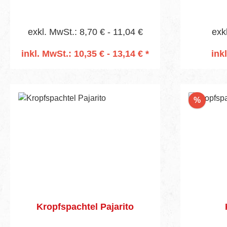
Komponenten-Kunststoffgriff.
Paj
Alumini
exkl. MwSt.: 8,70 € - 11,04 €
exk
Ausstatt
bei
inkl. MwSt.: 10,35 € - 13,14 € *
ink
Untergr
In den Warenkorb
I
kombinie
Black Sp
Zubehör 
Rabatt
%
effizie
komplexe
Alumin
Werkzeug
perfekte O
Transp
Vorteile &
Auss
abgest
Kropfspachtel Pajarito
profes
Robus