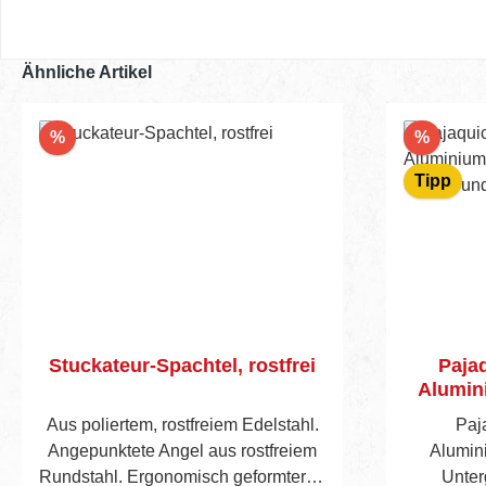
Ähnliche Artikel
Rabatt
Rabatt
%
%
Tipp
Stuckateur-Spachtel, rostfrei
Paja
Alumini
für Un
Aus poliertem, rostfreiem Edelstahl.
Paj
Angepunktete Angel aus rostfreiem
Alumini
Rundstahl. Ergonomisch geformter 2-
Unterg