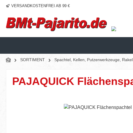
VERSANDKOSTENFREI AB 99 €
m Hauptinhalt springen
Zur Suche springen
Zur Hauptnavigation springen
SORTIMENT
Spachtel, Kellen, Putzerwerkzeuge, Rake
PAJAQUICK Flächenspac
Bildergalerie überspringen