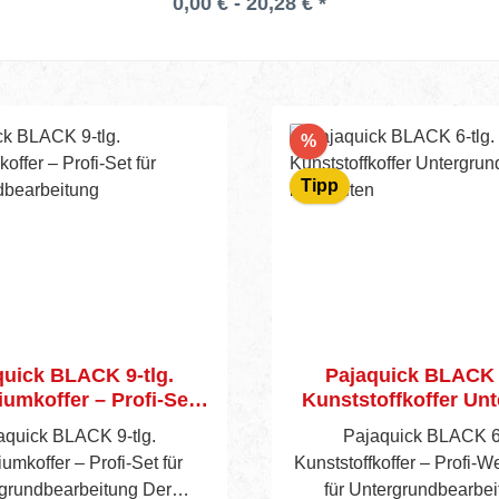
0,00 € - 20,28 € *
Rabatt
%
Tipp
quick BLACK 9-tlg.
Pajaquick BLACK 6
umkoffer – Profi-Set
Kunststoffkoffer Un
tergrundbearbeitung
bearbeiten
aquick BLACK 9-tlg.
Pajaquick BLACK 6‑
umkoffer – Profi-Set für
Kunststoffkoffer – Profi-
rundbearbeitung Der
für Untergrundbearbe