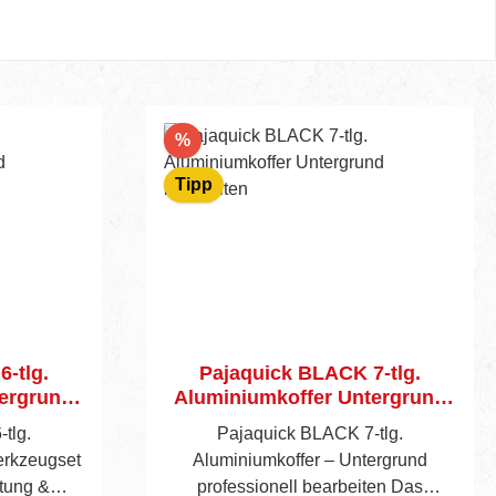
Rabatt
%
Tipp
-tlg.
Pajaquick BLACK 7-tlg.
tergrund
Aluminiumkoffer Untergrund
bearbeiten
tlg.
Pajaquick BLACK 7-tlg.
Werkzeugset
Aluminiumkoffer – Untergrund
itung &
professionell bearbeiten Das