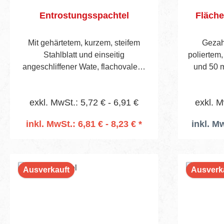
1× 1802
Entrostungsspachtel
Fläche
Black 1× 178987 Spezialwalze P-
Line Qui
013165 
Mit gehärtetem, kurzem, steifem
Gezah
Softgrip 3
Stahlblatt und einseitig
poliertem,
Alumini
angeschliffener Wate, flachovalem,
und 50 m
gewachstem Buchenheft,
gezahn
durchgehend vernietet
Zahnfor
exkl. MwSt.: 5,72 € - 6,91 €
exkl. M
inkl. MwSt.: 6,81 € - 8,23 € *
inkl. Mw
In den Warenkorb
Ausverkauft
Ausverk