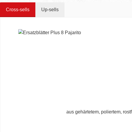
Cross-sells
Up-sells
Produktgalerie überspringen
aus gehärtetem, poliertem, ros