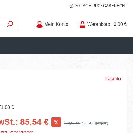
30 TAGE RÜCKGABERECHT
Mein Konto
Warenkorb
0,00 €
Pajarito
71,88 €
wSt.: 85,54 €
%
143,51 €*
(40.39% gespart)
. zzgl. Versandkosten