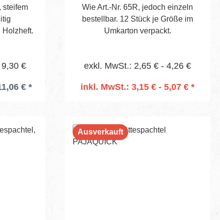
 steifem
Wie Art.-Nr. 65R, jedoch einzeln
 Fill sowie
Alukoffer schützt zuverlässig vor
itig
bestellbar. 12 Stück je Größe im
chtelkelle
mechanischen Einflüssen und
 Holzheft.
Umkarton verpackt.
 Alle
Witterung. Die gepolsterte
usgelegt,
Innenausstattung sorgt für sicheren
 zu liefern
Halt und geordneten Transport –
 9,30 €
exkl. MwSt.: 2,65 € - 4,26 €
tlich zu
ideal für Baustelle, Werkstatt oder
mobilen Einsatz. Komplettes
11,06 € *
inkl. MwSt.: 3,15 € - 5,07 € *
Ergebnisse
Zubehör Das Set enthält unsere
In den Warenkorb
k Black
bewährten Pajaquick Black
präzise
Flächenspachteln sowie
ergänzendes Zubehör wie
Ausverkauft
izientes
Spezialwalze und Spachtelkelle – für
elmasse
präzises, sauberes und schnelles
htelkelle
Arbeiten. Effizienz und
er
Professionalität Optimiert für flüssige
ren Schutz
Arbeitsabläufe und gleichbleibend
r
hochwertige Ergebnisse – das
Glätten,
Pajaquick Black Set steht für