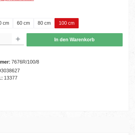
hlen
0 cm
60 cm
80 cm
100 cm
ib den gewünschten Wert ein oder benutze die Schaltflächen um die Anzahl zu er
In den Warenkorb
mer:
7676R/100/8
93038627
.:
13377