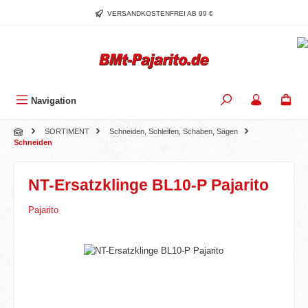
Zum Hauptinhalt springen
VERSANDKOSTENFREI AB 99 €
Navigation
SORTIMENT
Schneiden, Schleifen, Schaben, Sägen
Schneiden
NT-Ersatzklinge BL10-P Pajarito
Pajarito
Bildergalerie überspringen