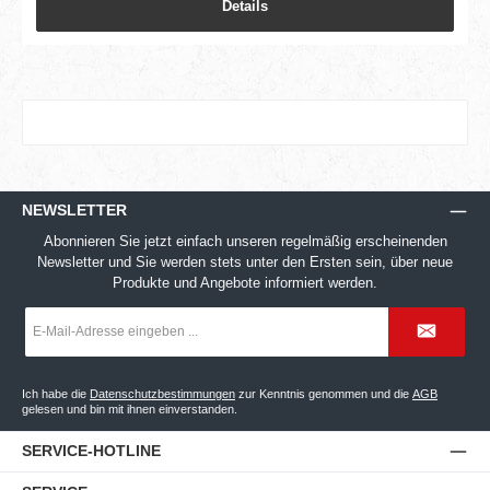
Details
NEWSLETTER
Abonnieren Sie jetzt einfach unseren regelmäßig erscheinenden
Newsletter und Sie werden stets unter den Ersten sein, über neue
Produkte und Angebote informiert werden.
E-
Mail-
Adresse
*
Ich habe die
Datenschutzbestimmungen
zur Kenntnis genommen und die
AGB
gelesen und bin mit ihnen einverstanden.
SERVICE-HOTLINE