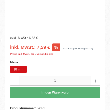
exkl. MwSt.: 6,38 €
inkl. MwSt.: 7,59 €
%
12,73 €*
(40.38% gespart)
Preise inkl. MwSt. zzgl. Versandkosten
auswählen
Maße
18 mm
Produkt Anzahl: Gib den gewünschten Wert ein oder benutze die Schaltflächen um die 
In den Warenkorb
Produktnummer:
5717E