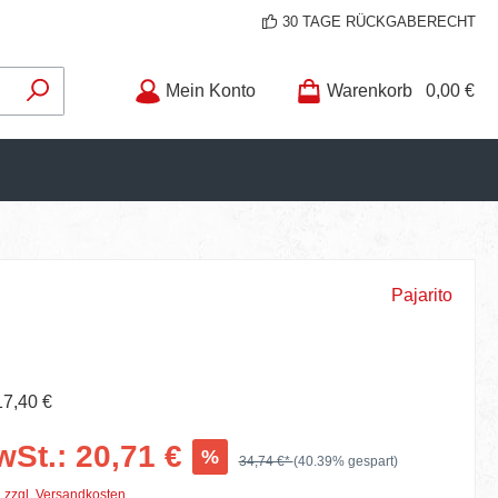
30 TAGE RÜCKGABERECHT
Mein Konto
Warenkorb
0,00 €
Pajarito
17,40 €
wSt.: 20,71 €
%
34,74 €*
(40.39% gespart)
. zzgl. Versandkosten