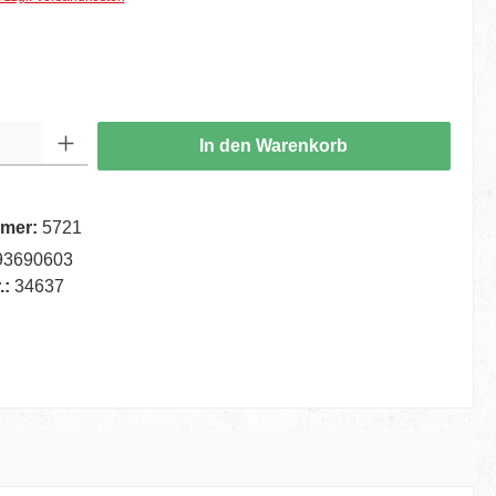
hlen
ib den gewünschten Wert ein oder benutze die Schaltflächen um die Anzahl zu er
In den Warenkorb
mer:
5721
93690603
.:
34637