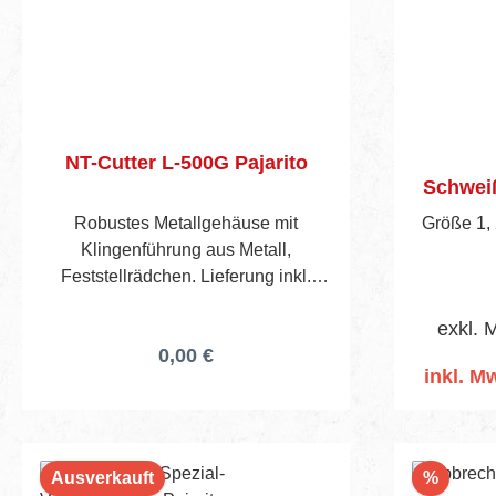
NT-Cutter L-500G Pajarito
Schweiß
Robustes Metallgehäuse mit
Größe 1, 
Klingenführung aus Metall,
Feststellrädchen. Lieferung inkl.
einer NT-Klinge.
exkl. 
0,00 €
inkl. Mw
I
Rabatt
Ausverkauft
%