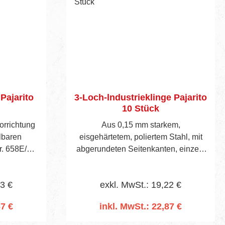
Pajarito
3-Loch-lndustrieklinge Pajarito
10 Stück
orrichtung
Aus 0,15 mm starkem,
lbaren
eisgehärtetem, poliertem Stahl, mit
r. 658E/1
abgerundeten Seitenkanten, einzeln
eißdrähten
in Paraffinpapier verpackt. 10
Klingen
53 €
exkl. MwSt.: 19,22 €
67 €
inkl. MwSt.: 22,87 €
rb
In den Warenkorb