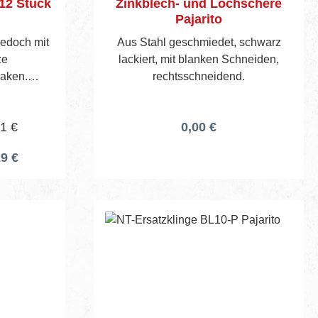
 12 Stück
Zinkblech- und Lochschere
Pajarito
 jedoch mit
Aus Stahl geschmiedet, schwarz
ze
lackiert, mit blanken Schneiden,
Haken.
rechtsschneidend.
01 €
0,00 €
29 €