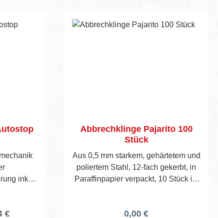
Autostop
Abbrechklinge Pajarito 100
Stück
emechanik
Aus 0,5 mm starkem, gehärtetem und
er
poliertem Stahl, 12-fach gekerbt, in
rung inkl.
Paraffinpapier verpackt, 10 Stück im
PVC-Päckchen (10 Stück in
Abreißkette). Verpackungseinheit :
4 €
0,00 €
Pack a 100 Stück