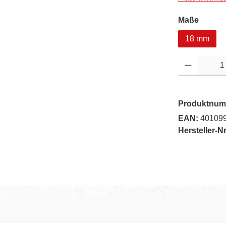
auswä
Maße
18 mm
Produkt Anzahl: G
Produktnum
EAN:
40109
Hersteller-Nr