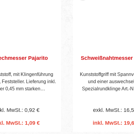
chmesser Pajarito
Schweißnahtmesser 
stoff, mit Klingenführung
Kunststoffgriff mit Spannv
 Feststeller. Lieferung inkl.
und einer auswechse
er 0,45 mm starken
Spezialrundklinge Art.-N
Abbrechklinge.
zum Abschälen von Schw
in Wölbungen.
kl. MwSt.: 0,92 €
exkl. MwSt.: 16,
kl. MwSt.: 1,09 €
inkl. MwSt.: 19,
n den Warenkorb
In den Warenko