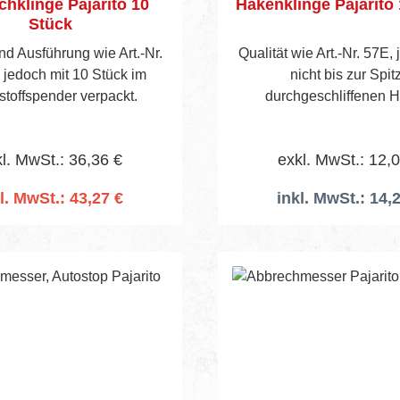
hklinge Pajarito 10
Hakenklinge Pajarito
Stück
nd Ausführung wie Art.-Nr.
Qualität wie Art.-Nr. 57E,
 jedoch mit 10 Stück im
nicht bis zur Spit
Kunststoffspender verpackt.
durchgeschliffenen 
Verpackungseinheit : Pack a 12
Stück
l. MwSt.: 36,36 €
exkl. MwSt.: 12,
l. MwSt.: 43,27 €
inkl. MwSt.: 14,
n den Warenkorb