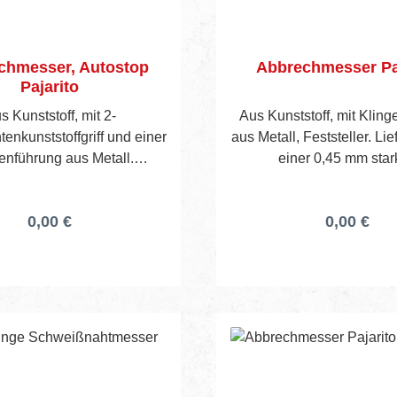
chmesser, Autostop
Abbrechmesser Pa
Pajarito
s Kunststoff, mit 2-
Aus Kunststoff, mit Klin
nkunststoffgriff und einer
aus Metall, Feststeller. Lie
enführung aus Metall.
einer 0,45 mm sta
ührung erfolgt über ein mit
Abbrechklinge.
en bestücktes Magazin.
0,00 €
0,00 €
erung inkl. 4 Klingen.