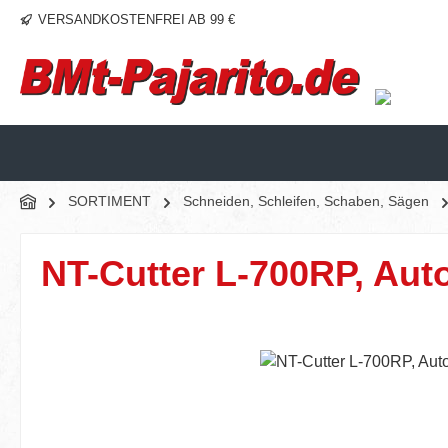
VERSANDKOSTENFREI AB 99 €
m Hauptinhalt springen
Zur Suche springen
Zur Hauptnavigation springen
SORTIMENT
Schneiden, Schleifen, Schaben, Sägen
NT-Cutter L-700RP, Auto
Bildergalerie überspringen