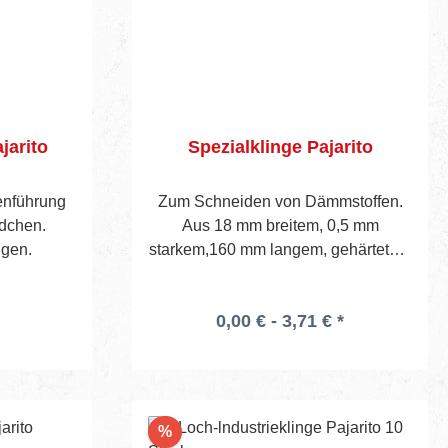
jarito
Spezialklinge Pajarito
genführung
Zum Schneiden von Dämmstoffen.
ädchen.
Aus 18 mm breitem, 0,5 mm
ngen.
starkem,160 mm langem, gehärtetem
und poliertem Stahl, 10 Stück in
Kunststoffbox. Zu verwenden mit
0,00 € - 3,71 € *
jedem gebräuchlichen
Allzweckmessergriff
Rabatt
%