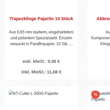
Trapezklinge Pajarito 10 Stück
Abbre
Aus 0,65 mm starkem, eisgehärtetem
Au
und poliertem Spezialstahl. Einzeln
Komponente
verpackt in Paraffinpapier, 10 Stk. in
Kling
cellophaniertem Päckchen.
Klingenzuf
Verpackungseinheit : Pack a 10
3 Kling
exkl. MwSt.: 9,98 €
Stück
Lief
inkl. MwSt.: 11,88 €
In den Warenkorb
Rabatt
%