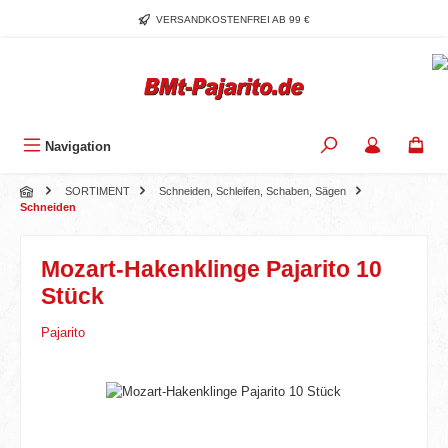
Zum Hauptinhalt springen
VERSANDKOSTENFREI AB 99 €
Navigation
SORTIMENT
Schneiden, Schleifen, Schaben, Sägen
Schneiden
Mozart-Hakenklinge Pajarito 10
Stück
Pajarito
Bildergalerie überspringen