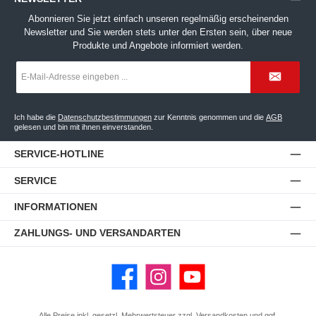
Abonnieren Sie jetzt einfach unseren regelmäßig erscheinenden
Newsletter und Sie werden stets unter den Ersten sein, über neue
Produkte und Angebote informiert werden.
E-
Mail-
Adresse
*
Ich habe die
Datenschutzbestimmungen
zur Kenntnis genommen und die
AGB
gelesen und bin mit ihnen einverstanden.
SERVICE-HOTLINE
SERVICE
INFORMATIONEN
ZAHLUNGS- UND VERSANDARTEN
Facebook
Instagram
YouTube
Alle Preise inkl. gesetzl. Mehrwertsteuer zzgl.
Versandkosten
und ggf.