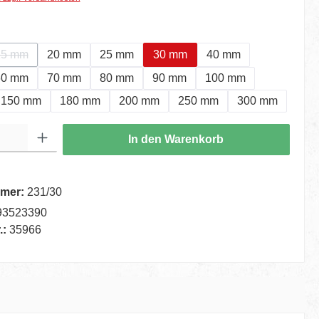
hlen
15 mm
20 mm
25 mm
30 mm
40 mm
ion ist zurzeit nicht verfügbar.)
(Diese Option ist zurzeit nicht verfügbar.)
60 mm
70 mm
80 mm
90 mm
100 mm
150 mm
180 mm
200 mm
250 mm
300 mm
ib den gewünschten Wert ein oder benutze die Schaltflächen um die Anzahl zu er
In den Warenkorb
mer:
231/30
93523390
.:
35966