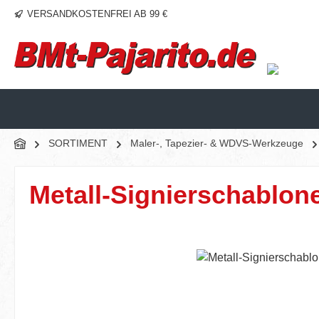
VERSANDKOSTENFREI AB 99 €
m Hauptinhalt springen
Zur Suche springen
Zur Hauptnavigation springen
SORTIMENT
Maler-, Tapezier- & WDVS-Werkzeuge
Metall-Signierschablone
Bildergalerie überspringen