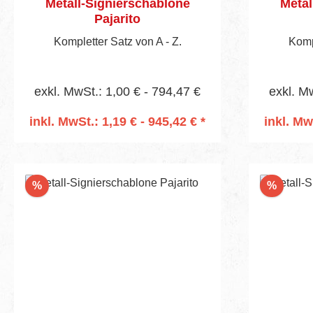
Metall-Signierschablone
Metal
Pajarito
Kompletter Satz von A - Z.
Kompl
exkl. MwSt.: 1,00 € - 794,47 €
exkl. M
inkl. MwSt.: 1,19 € - 945,42 € *
inkl. Mw
In den Warenkorb
I
Rabatt
Rabatt
%
%