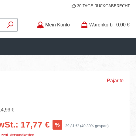
30 TAGE RÜCKGABERECHT
Mein Konto
Warenkorb
0,00 €
Pajarito
14,93 €
wSt.: 17,77 €
%
29,81 €*
(40.39% gespart)
. zzgl. Versandkosten