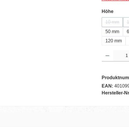
auswä
Höhe
10 mm
(Diese Opt
50 mm
120 mm
Produkt Anzahl: G
Produktnum
EAN:
40109
Hersteller-Nr