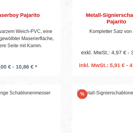
serboy Pajarito
Metall-Signiersch
Pajarito
warzem Weich-PVC, eine
Kompletter Satz von 0
 gewölbter Maserierfläche,
ere Seite mit Kamm.
exkl. MwSt.: 4,97 € - 
inkl. MwSt.: 5,91 € - 4
,00 € - 10,86 € *
In den Warenko
Rabatt
%