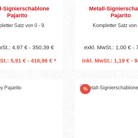
l-Signierschablone
Metall-Signiersch
Pajarito
Pajarito
etter Satz von 0 - 9.
Kompletter Satz von 
wSt.: 4,97 € - 350,39 €
exkl. MwSt.: 1,00 € - 
St.: 5,91 € - 416,96 € *
inkl. MwSt.: 1,19 € - 9
n den Warenkorb
In den Warenko
Rabatt
%