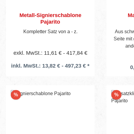
Metall-Signierschablone
Ma
Pajarito
Kompletter Satz von a - z.
Aus sch
Seite mit
and
exkl. MwSt.: 11,61 € - 417,84 €
inkl. MwSt.: 13,82 € - 497,23 € *
0
Rabatt
Rabatt
%
%