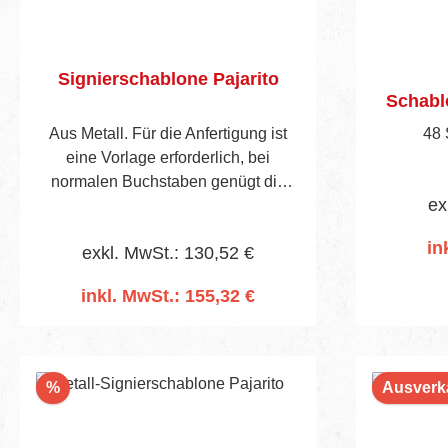
Signierschablone Pajarito
Schabl
Aus Metall. Für die Anfertigung ist
48 
eine Vorlage erforderlich, bei
normalen Buchstaben genügt die
ex
Angabe des gewünschten Textes
und der Schrifthöhe. Preise auf
in
exkl. MwSt.: 130,52 €
Anfrage.
inkl. MwSt.: 155,32 €
In den Warenkorb
I
Rabatt
%
Ausverk