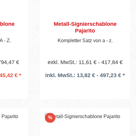
ablone
Metall-Signierschablone
Pajarito
A - Z.
Kompletter Satz von a - z.
794,47 €
exkl. MwSt.: 11,61 € - 417,84 €
45,42 € *
inkl. MwSt.: 13,82 € - 497,23 € *
rb
Rabatt
%