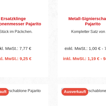
Ersatzklinge
Metall-Signiersch
onenmesser Pajarito
Pajarito
Stück im Päckchen.
Kompletter Satz von 
kl. MwSt.: 7,77 €
exkl. MwSt.: 1,00 € - 
kl. MwSt.: 9,25 €
inkl. MwSt.: 1,19 € - 9
n den Warenkorb
In den Warenko
auft
Ausverkauft