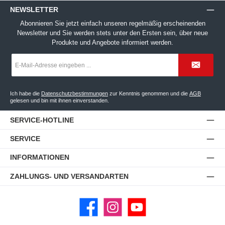
NEWSLETTER
Abonnieren Sie jetzt einfach unseren regelmäßig erscheinenden
Newsletter und Sie werden stets unter den Ersten sein, über neue
Produkte und Angebote informiert werden.
E-
Mail-
Adresse
*
Ich habe die
Datenschutzbestimmungen
zur Kenntnis genommen und die
AGB
gelesen und bin mit ihnen einverstanden.
SERVICE-HOTLINE
SERVICE
INFORMATIONEN
ZAHLUNGS- UND VERSANDARTEN
Facebook
Instagram
YouTube