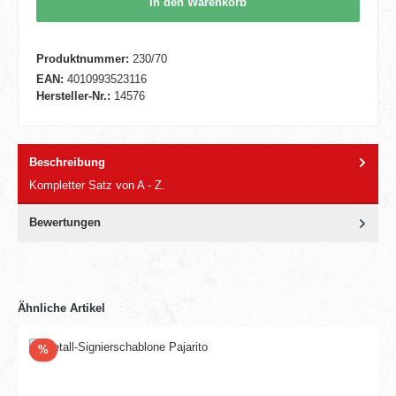
In den Warenkorb
Produktnummer:
230/70
EAN:
4010993523116
Hersteller-Nr.:
14576
Beschreibung
Kompletter Satz von A - Z.
Bewertungen
Ähnliche Artikel
Rabatt
%