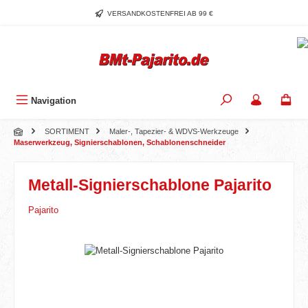
Zum Hauptinhalt springen
VERSANDKOSTENFREI AB 99 €
Navigation
SORTIMENT
Maler-, Tapezier- & WDVS-Werkzeuge
Maserwerkzeug, Signierschablonen, Schablonenschneider
Metall-Signierschablone Pajarito
Pajarito
Bildergalerie überspringen