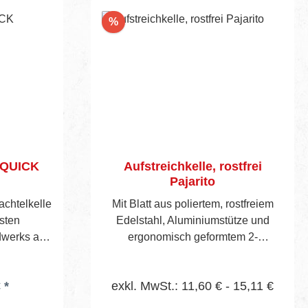
Rabatt
%
AQUICK
Aufstreichkelle, rostfrei
Pajarito
chtelkelle
Mit Blatt aus poliertem, rostfreiem
sten
Edelstahl, Aluminiumstütze und
dwerks an
ergonomisch geformtem 2-
flächen im
Komponenten-Kunststoffgriff. Obere
Blatt aus
Querund rechte Längsseite gezahnt.
 *
exkl. MwSt.: 11,60 € - 15,11 €
ahl mit
Folgende Zahnungen stehen zur
licht eine
Auswahl, siehe Seite 46/47.