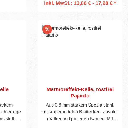
inkl. MwSt.: 13,80 € - 17,98 € *
telung von
In den Warenkorb
chen.
ie
urch die
Rabatt
%
tze eine
ü r den
mischem
elle
Marmoreffekt-Kelle, rostfrei
Pajarito
tarkem,
Aus 0,6 mm starkem Spezialstahl,
echteckige
mit abgerundeten Blattecken, absolut
ststoff-
gratfrei und polierten Kanten. Mit
zheft.
glasfaserverstärkter Kunststoffstütze