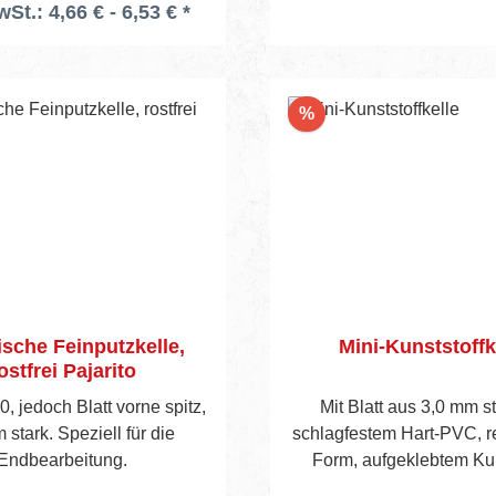
wSt.: 4,66 € - 6,53 € *
nahezu gratlose Verspach
Wand- und Deckenflä
Gleichzeitig ist d
Gewichtsreduzierung d
Rabatt
%
neuartige Kunststoffstü 
enorme Erleichterung f
Anwender mit ergono
Holzgriff .
sche Feinputzkelle,
Mini-Kunststoffk
ostfrei Pajarito
0, jedoch Blatt vorne spitz,
Mit Blatt aus 3,0 mm s
 stark. Speziell für die
schlagfestem Hart-PVC, r
Endbearbeitung.
Form, aufgeklebtem Kun
Zwischensteg und Hol