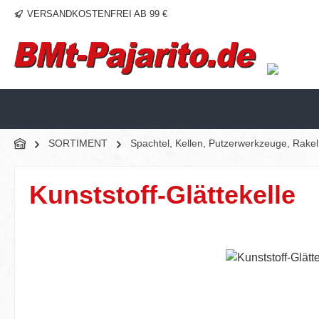
VERSANDKOSTENFREI AB 99 €
m Hauptinhalt springen
Zur Suche springen
Zur Hauptnavigation springen
SORTIMENT
Spachtel, Kellen, Putzerwerkzeuge, Rake
Kunststoff-Glättekelle
Bildergalerie überspringen