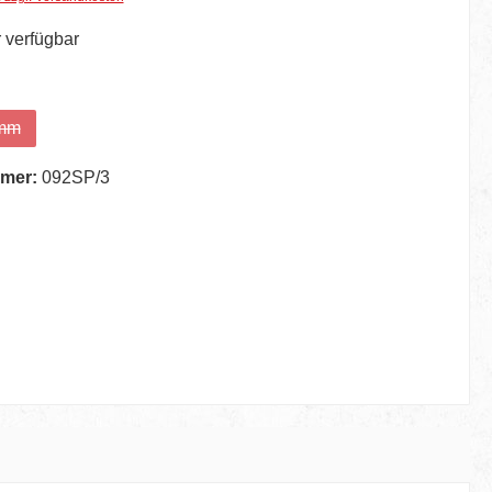
 verfügbar
hlen
 mm
e Option ist zurzeit nicht verfügbar.)
mer:
092SP/3