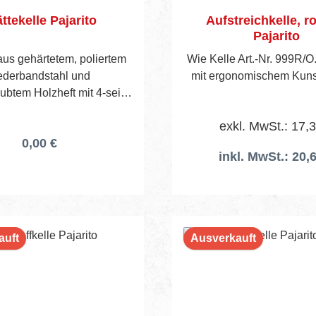
ttekelle Pajarito
Aufstreichkelle, ro
Pajarito
 aus gehärtetem, poliertem
Wie Kelle Art.-Nr. 999R/O
ederbandstahl und
mit ergonomischem Kunsts
 Holzheft mit 4-seitig
hliffener breiter Wate.
exkl. MwSt.: 17,
0,00 €
inkl. MwSt.: 20,
auft
Ausverkauft