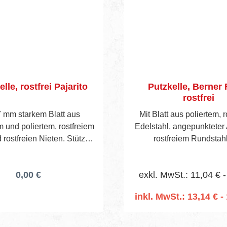
elle, rostfrei Pajarito
Putzkelle, Berner
rostfrei
7 mm starkem Blatt aus
Mit Blatt aus poliertem, 
 und poliertem, rostfreiem
Edelstahl, angepunkteter
 rostfreien Nieten. Stütze
rostfreiem Rundstah
chtmetall und gebogenem
ergonomisch geformt
Holzheft.
Komponenten-Kunststof
0,00 €
exkl. MwSt.: 11,04 € -
inkl. MwSt.: 13,14 € - 
In den Warenko