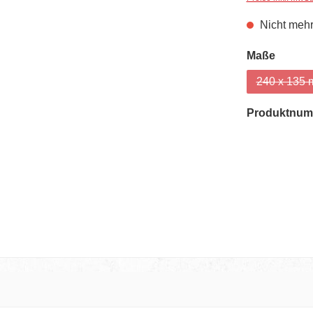
Nicht mehr
auswä
Maße
240 x 135
(Dies
Produktnum