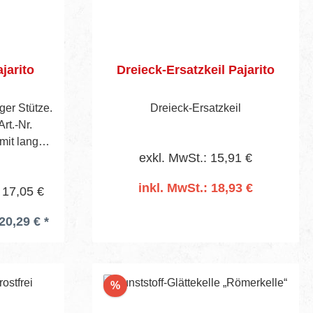
jarito
Dreieck-Ersatzkeil Pajarito
ger Stütze.
Dreieck-Ersatzkeil
rt.-Nr.
mit langer
exkl. MwSt.: 15,91 €
inkl. MwSt.: 18,93 €
 17,05 €
20,29 € *
In den Warenkorb
Rabatt
%