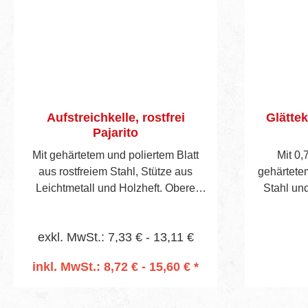
Aufstreichkelle, rostfrei
Glättek
Pajarito
Mit gehärtetem und poliertem Blatt
Mit 0,
aus rostfreiem Stahl, Stütze aus
gehärtetem
Leichtmetall und Holzheft. Obere
Stahl und
Quer- und rechte Längsseite
aus Lei
gezahnt. Folgende Zahnungen
exkl. MwSt.: 7,33 € - 13,11 €
stehen zur Auswahl, siehe Seite
46/47.
inkl. MwSt.: 8,72 € - 15,60 € *
In den Warenkorb