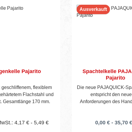
Ausverkauft
enkelle Pajarito
Spachtelkelle PAJ
Pajarito
 geschliffenem, flexiblem
Die neue PAJAQUICK-Spa
gehärtetem Flachstahl und
entspricht den neue
t. Gesamtlänge 170 mm.
Anforderungen des Han
optimal gespachtelte Ober
Bereich Q3 und Q4. Das 
MwSt.: 4,17 € - 5,49 €
0,00 € - 35,70 €
0,5 mm Spezial-Edelst
abgerundeten Ecken ermög