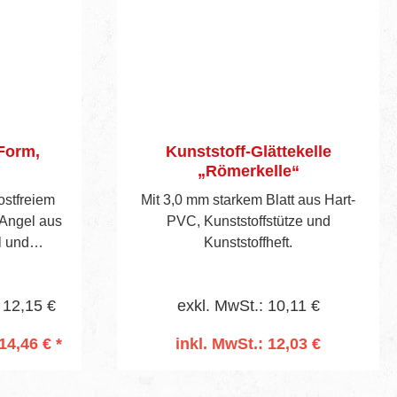
 Form,
Kunststoff-Glättekelle
„Römerkelle“
rostfreiem
Mit 3,0 mm starkem Blatt aus Hart-
 Angel aus
PVC, Kunststoffstütze und
l und
Kunststoffheft.
em 2-
fgriff.
 12,15 €
exkl. MwSt.: 10,11 €
14,46 € *
inkl. MwSt.: 12,03 €
rb
In den Warenkorb