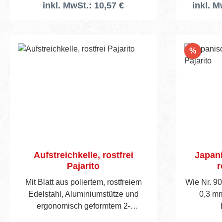
inkl. MwSt.: 10,57 €
inkl. M
Rabatt
%
Aufstreichkelle, rostfrei
Japani
Pajarito
r
Mit Blatt aus poliertem, rostfreiem
Wie Nr. 90
Edelstahl, Aluminiumstütze und
0,3 mm
ergonomisch geformtem 2-
Komponenten-Kunststoffgriff. Obere