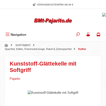
Zum Hauptinhalt springen
VERSANDKOSTENFREI AB 99 €
Navigation
SORTIMENT
Spachtel, Kellen, Putzerwerkzeuge, Rakel & Zahnspachtel
Kellen
Kunststoff-Glättekelle mit
Softgriff
Pajarito
Bildergalerie überspringen