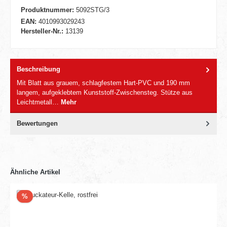
Produktnummer:
5092STG/3
EAN:
4010993029243
Hersteller-Nr.:
13139
Beschreibung
Mit Blatt aus grauem, schlagfestem Hart-PVC und 190 mm
langem, aufgeklebtem Kunststoff-Zwischensteg. Stütze aus
Leichtmetall…
Mehr
Bewertungen
Ähnliche Artikel
Rabatt
%