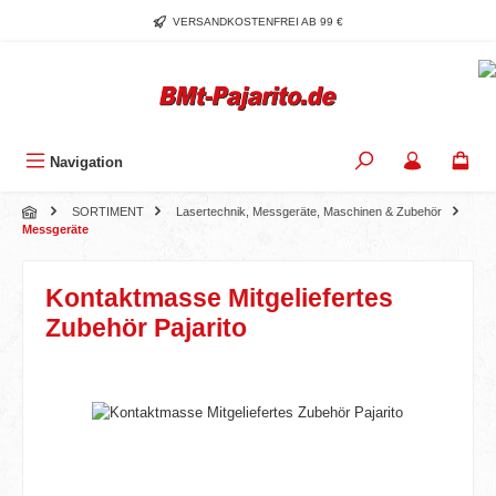
Zum Hauptinhalt springen
VERSANDKOSTENFREI AB 99 €
Navigation
SORTIMENT
Lasertechnik, Messgeräte, Maschinen & Zubehör
Messgeräte
Kontaktmasse Mitgeliefertes
Zubehör Pajarito
Bildergalerie überspringen