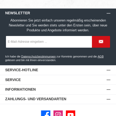
NEWSLETTER
Abonnieren Sie jetzt einfach unseren regelmäßig erscheinenden
Newsletter und Sie werden stets unter den Ersten sein, über neue
Produkte und Angebote informiert werden.
E-
Mail-
Adresse
*
Ich habe die
Datenschutzbestimmungen
zur Kenntnis genommen und die
AGB
gelesen und bin mit ihnen einverstanden.
SERVICE-HOTLINE
SERVICE
INFORMATIONEN
ZAHLUNGS- UND VERSANDARTEN