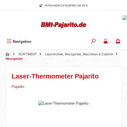
Zum Hauptinhalt springen
VERSANDKOSTENFREI AB 99 €
Navigation
SORTIMENT
Lasertechnik, Messgeräte, Maschinen & Zubehör
Messgeräte
Laser-Thermometer Pajarito
Pajarito
Bildergalerie überspringen