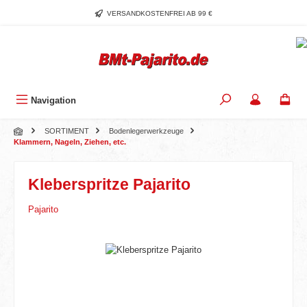
Zum Hauptinhalt springen
VERSANDKOSTENFREI AB 99 €
Navigation
SORTIMENT
Bodenlegerwerkzeuge
Klammern, Nageln, Ziehen, etc.
Kleberspritze Pajarito
Pajarito
Bildergalerie überspringen