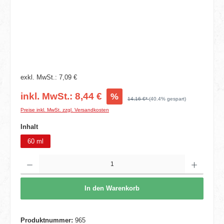
exkl. MwSt.: 7,09 €
inkl. MwSt.: 8,44 €
%
14,16 €*
(40.4% gespart)
Preise inkl. MwSt. zzgl. Versandkosten
auswählen
Inhalt
60 ml
Produkt Anzahl: Gib den gewünschten Wert ein oder benutze die Schaltflächen um die 
In den Warenkorb
Produktnummer:
965