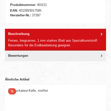
Produktnummer:
903/21
EAN:
4010993017585
Hersteller-Nr.:
37397
Beschreibung
Feines, biegsames, 1 mm starkes Blatt aus Spezialkunststoff.
Besonders für die Endbearbeitung geeignet.
Bewertungen
Ähnliche Artikel
Rabatt
%