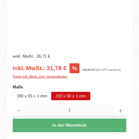
exkl. MwSt.: 26,71 €
inkl. MwSt.: 31,78 €
%
53,34 €*
(40.42% gespart)
Preise inkl. MwSt. zzgl. Versandkosten
auswählen
Maße
180 x 55 x 1 mm
210 x 60 x 1 mm
Produkt Anzahl: Gib den gewünschten Wert ein oder benutze die Schaltflächen um die 
In den Warenkorb