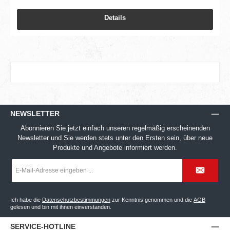
Details
NEWSLETTER
Abonnieren Sie jetzt einfach unseren regelmäßig erscheinenden
Newsletter und Sie werden stets unter den Ersten sein, über neue
Produkte und Angebote informiert werden.
E-
Mail-
Adresse
*
Ich habe die
Datenschutzbestimmungen
zur Kenntnis genommen und die
AGB
gelesen und bin mit ihnen einverstanden.
SERVICE-HOTLINE