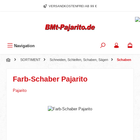
Zum Hauptinhalt springen
VERSANDKOSTENFREI AB 99 €
Navigation
SORTIMENT
Schneiden, Schleifen, Schaben, Sägen
Schaben
Farb-Schaber Pajarito
Pajarito
Bildergalerie überspringen