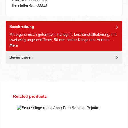
Hersteller-Nr.:
38313
Beschreibung
Mit ergonomisch geformtem Handgriff, Leichtmetallhalterung, mit
zweiseitig angeschliffener, 50 mm breiter Klinge aus Hartmet…
Mehr
Bewertungen
Produktgalerie überspringen
Related products