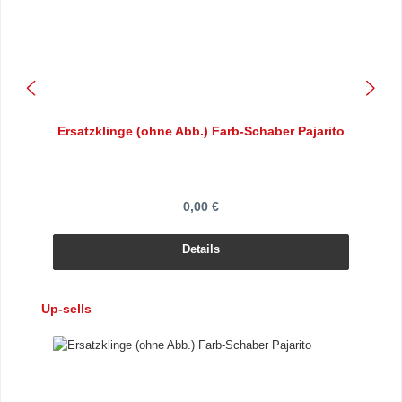
Ersatzklinge (ohne Abb.) Farb-Schaber Pajarito
0,00 €
Details
Produktgalerie überspringen
Up-sells