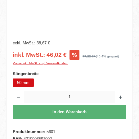
exkl. MwSt.: 38,67 €
inkl. MwSt.: 46,02 €
%
77,22 €*
(40.4% gespart)
Preise inkl. MwSt. zzgl. Versandkosten
auswählen
Klingenbreite
50 mm
Produkt Anzahl: Gib den gewünschten Wert ein oder benutze die Schaltflächen um die 
In den Warenkorb
Produktnummer:
5601
EAN:
4010993591092