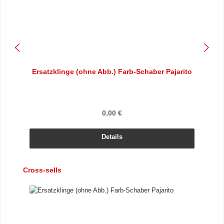
Ersatzklinge (ohne Abb.) Farb-Schaber Pajarito
0,00 €
Details
Produktgalerie überspringen
Cross-sells