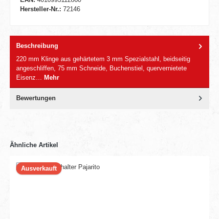
Hersteller-Nr.:
72146
Beschreibung
220 mm Klinge aus gehärtetem 3 mm Spezialstahl, beidseitig
angeschliffen, 75 mm Schneide, Buchenstiel, quervernietete
Eisenz…
Mehr
Bewertungen
Ähnliche Artikel
Ausverkauft