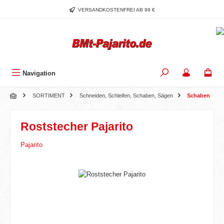
Zum Hauptinhalt springen
VERSANDKOSTENFREI AB 99 €
Navigation
SORTIMENT
Schneiden, Schleifen, Schaben, Sägen
Schaben
Roststecher Pajarito
Pajarito
Bildergalerie überspringen