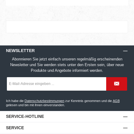
NEWSLETTER
Abonnieren Sie jetzt einfach unseren regelmäßig erscheinenden
Newsletter und Sie werden stets unter den Ersten sein, über neue
Produkte und Angebote informiert werden.
E-
Mail-
Adresse
*
Ich habe die
Datenschutzbestimmungen
zur Kenntnis genommen und die
AGB
gelesen und bin mit ihnen einverstanden.
SERVICE-HOTLINE
SERVICE