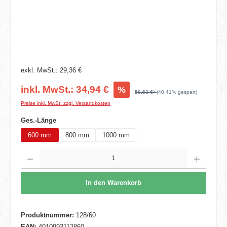
exkl. MwSt.: 29,36 €
inkl. MwSt.: 34,94 €
%
58,63 €*
(40.41% gespart)
Preise inkl. MwSt. zzgl. Versandkosten
auswählen
Ges.-Länge
600 mm
800 mm
1000 mm
Produkt Anzahl: Gib den gewünschten Wert ein oder benutze die Schaltflächen um die 
In den Warenkorb
Produktnummer:
128/60
EAN:
4010993112860