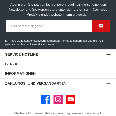
Abonnieren Sie jetzt einfach unseren regelmäßig erscheinenden
Newsletter und Sie werden stets unter den Ersten sein, über neue
Produkte und Angebote informiert werden.
E-
Mail-
Adresse
*
Ich habe die
Datenschutzbestimmungen
zur Kenntnis genommen und die
AGB
gelesen und bin mit ihnen einverstanden.
SERVICE-HOTLINE
SERVICE
INFORMATIONEN
ZAHLUNGS- UND VERSANDARTEN
Facebook
Instagram
YouTube
Alle Preise inkl. gesetzl. Mehrwertsteuer zzgl.
Versandkosten
und ggf.