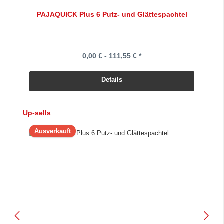
PAJAQUICK Plus 6 Putz- und Glättespachtel
0,00 € - 111,55 € *
Details
Produktgalerie überspringen
Up-sells
Ausverkauft