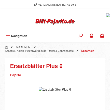
Zum Hauptinhalt springen
VERSANDKOSTENFREI AB 99 €
Navigation
SORTIMENT
Spachtel, Kellen, Putzerwerkzeuge, Rakel & Zahnspachtel
Spachteln
Ersatzblätter Plus 6
Pajarito
Bildergalerie überspringen