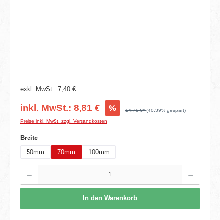
exkl. MwSt.: 7,40 €
inkl. MwSt.: 8,81 €
%
14,78 €*
(40.39% gespart)
Preise inkl. MwSt. zzgl. Versandkosten
auswählen
Breite
50mm
70mm
100mm
Produkt Anzahl: Gib den gewünschten Wert ein oder benutze die Schaltflächen um die 
In den Warenkorb