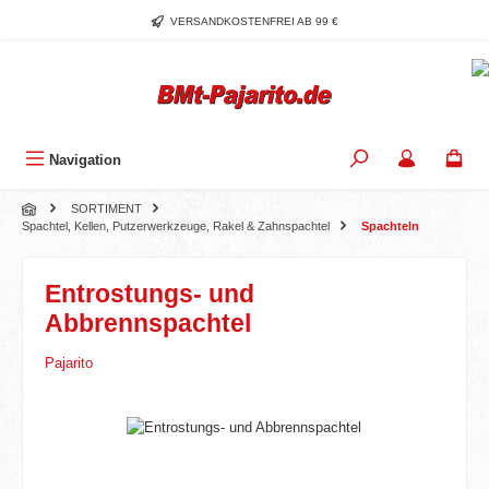
Zum Hauptinhalt springen
VERSANDKOSTENFREI AB 99 €
Navigation
SORTIMENT
Spachtel, Kellen, Putzerwerkzeuge, Rakel & Zahnspachtel
Spachteln
Entrostungs- und
Abbrennspachtel
Pajarito
Bildergalerie überspringen