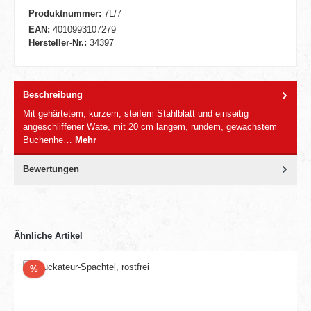
Produktnummer:
7L/7
EAN:
4010993107279
Hersteller-Nr.:
34397
Beschreibung
Mit gehärtetem, kurzem, steifem Stahlblatt und einseitig
angeschliffener Wate, mit 20 cm langem, rundem, gewachstem
Buchenhe…
Mehr
Bewertungen
Ähnliche Artikel
Rabatt
%