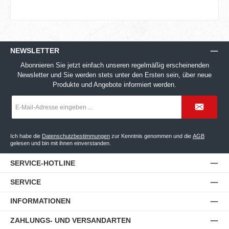
NEWSLETTER
Abonnieren Sie jetzt einfach unseren regelmäßig erscheinenden
Newsletter und Sie werden stets unter den Ersten sein, über neue
Produkte und Angebote informiert werden.
E-
Mail-
Adresse
*
Ich habe die
Datenschutzbestimmungen
zur Kenntnis genommen und die
AGB
gelesen und bin mit ihnen einverstanden.
SERVICE-HOTLINE
SERVICE
INFORMATIONEN
ZAHLUNGS- UND VERSANDARTEN