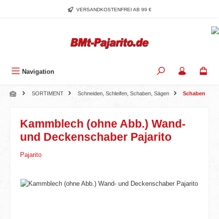
Zum Hauptinhalt springen
VERSANDKOSTENFREI AB 99 €
Navigation
SORTIMENT
Schneiden, Schleifen, Schaben, Sägen
Schaben
Kammblech (ohne Abb.) Wand-
und Deckenschaber Pajarito
Pajarito
Bildergalerie überspringen