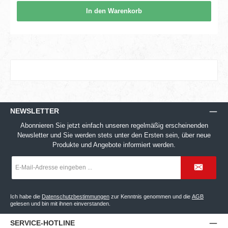
In den Warenkorb
NEWSLETTER
Abonnieren Sie jetzt einfach unseren regelmäßig erscheinenden
Newsletter und Sie werden stets unter den Ersten sein, über neue
Produkte und Angebote informiert werden.
E-
Mail-
Adresse
*
Ich habe die
Datenschutzbestimmungen
zur Kenntnis genommen und die
AGB
gelesen und bin mit ihnen einverstanden.
SERVICE-HOTLINE