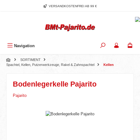
Zum Hauptinhalt springen
VERSANDKOSTENFREI AB 99 €
Navigation
SORTIMENT
Spachtel, Kellen, Putzerwerkzeuge, Rakel & Zahnspachtel
Kellen
Bodenlegerkelle Pajarito
Pajarito
Bildergalerie überspringen