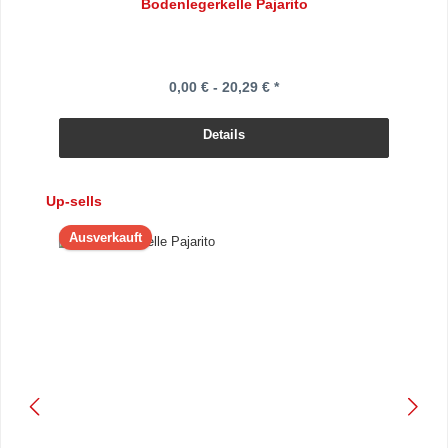
Bodenlegerkelle Pajarito
0,00 € - 20,29 € *
Details
Produktgalerie überspringen
Up-sells
Ausverkauft