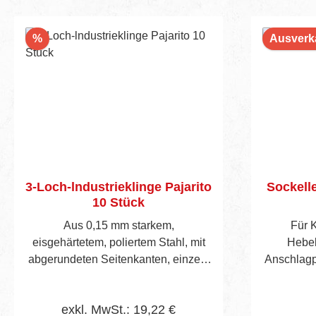
Rabatt
%
Ausverk
3-Loch-lndustrieklinge Pajarito
Sockelle
10 Stück
Aus 0,15 mm starkem,
Für K
eisgehärtetem, poliertem Stahl, mit
Hebel
abgerundeten Seitenkanten, einzeln
Anschlagp
in Paraffinpapier verpackt. 10
Klingen
exkl. MwSt.: 19,22 €