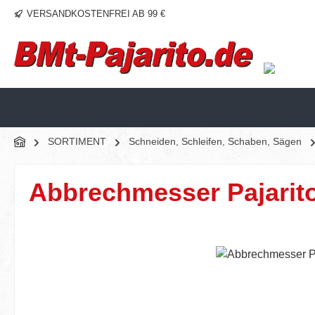
VERSANDKOSTENFREI AB 99 €
m Hauptinhalt springen
Zur Suche springen
Zur Hauptnavigation springen
SORTIMENT
Schneiden, Schleifen, Schaben, Sägen
Abbrechmesser Pajarit
Bildergalerie überspringen