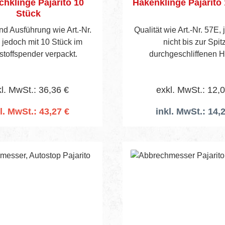
hklinge Pajarito 10
Hakenklinge Pajarito
Stück
nd Ausführung wie Art.-Nr.
Qualität wie Art.-Nr. 57E,
 jedoch mit 10 Stück im
nicht bis zur Spit
Kunststoffspender verpackt.
durchgeschliffenen 
Verpackungseinheit : Pack a 12
Stück
l. MwSt.: 36,36 €
exkl. MwSt.: 12,
l. MwSt.: 43,27 €
inkl. MwSt.: 14,
n den Warenkorb