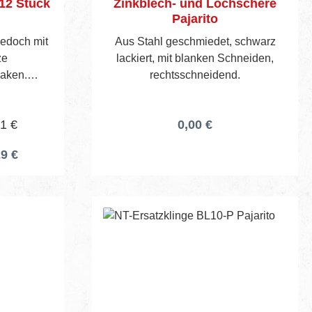
 12 Stück
Zinkblech- und Lochschere
Pajarito
 jedoch mit
Aus Stahl geschmiedet, schwarz
ze
lackiert, mit blanken Schneiden,
Haken.
rechtsschneidend.
01 €
0,00 €
29 €