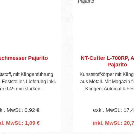
chmesser Pajarito
NT-Cutter L-700RP, 
Pajarito
stoff, mit Klingenführung
Kunststoffkörper mit Klin
 Feststeller. Lieferung inkl.
aus Metall. Mit Magazin fü
er 0,45 mm starken
Klingen. Automatik-Fest
Abbrechklinge.
Lieferung inkl. 2 NT-K
kl. MwSt.: 0,92 €
exkl. MwSt.: 17,
kl. MwSt.: 1,09 €
inkl. MwSt.: 20,
n den Warenkorb
In den Warenko