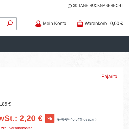
30 TAGE RÜCKGABERECHT
Mein Konto
Warenkorb
0,00 €
Pajarito
1,85 €
wSt.: 2,20 €
%
3,70 €*
(40.54% gespart)
. zzgl. Versandkosten