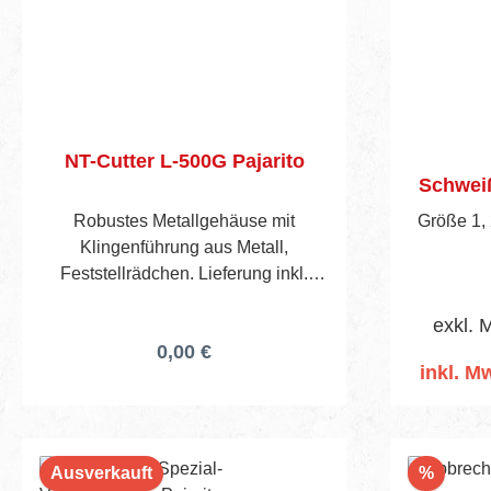
NT-Cutter L-500G Pajarito
Schweiß
Robustes Metallgehäuse mit
Größe 1, 
Klingenführung aus Metall,
Feststellrädchen. Lieferung inkl.
einer NT-Klinge.
exkl. 
0,00 €
inkl. Mw
I
Rabatt
Ausverkauft
%