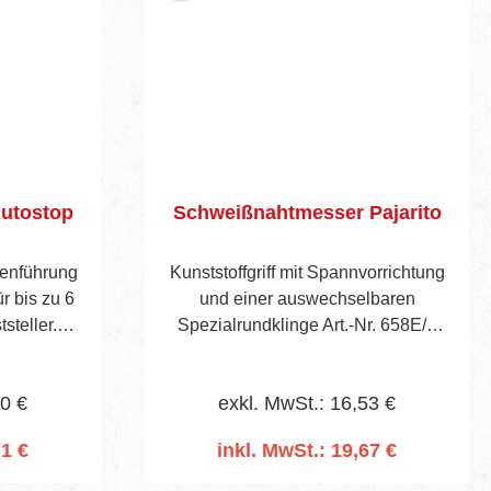
Autostop
Schweißnahtmesser Pajarito
genführung
Kunststoffgriff mit Spannvorrichtung
r bis zu 6
und einer auswechselbaren
steller.
Spezialrundklinge Art.-Nr. 658E/1
lingen.
zum Abschälen von Schweißdrähten
in Wölbungen.
40 €
exkl. MwSt.: 16,53 €
71 €
inkl. MwSt.: 19,67 €
rb
In den Warenkorb