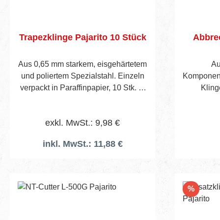
Trapezklinge Pajarito 10 Stück
Abbre
Aus 0,65 mm starkem, eisgehärtetem
Au
und poliertem Spezialstahl. Einzeln
Komponente
verpackt in Paraffinpapier, 10 Stk. in
Kling
cellophaniertem Päckchen.
Klingenzuf
Verpackungseinheit : Pack a 10
3 Kling
exkl. MwSt.: 9,98 €
Stück
Lief
inkl. MwSt.: 11,88 €
In den Warenkorb
Rabatt
%