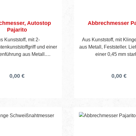
chmesser, Autostop
Abbrechmesser Pa
Pajarito
s Kunststoff, mit 2-
Aus Kunststoff, mit Klin
nkunststoffgriff und einer
aus Metall, Feststeller. Lie
enführung aus Metall.
einer 0,45 mm sta
ührung erfolgt über ein mit
Abbrechklinge.
en bestücktes Magazin.
0,00 €
0,00 €
erung inkl. 4 Klingen.