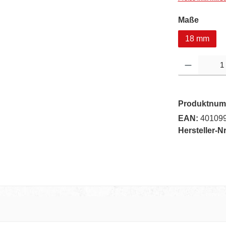
auswä
Maße
18 mm
Produkt Anzahl: G
Produktnum
EAN:
40109
Hersteller-Nr