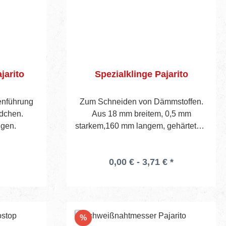
jarito
Spezialklinge Pajarito
genführung
Zum Schneiden von Dämmstoffen.
ädchen.
Aus 18 mm breitem, 0,5 mm
ngen.
starkem,160 mm langem, gehärtetem
und poliertem Stahl, 10 Stück in
Kunststoffbox. Zu verwenden mit
0,00 € - 3,71 € *
jedem gebräuchlichen
Allzweckmessergriff
Rabatt
%