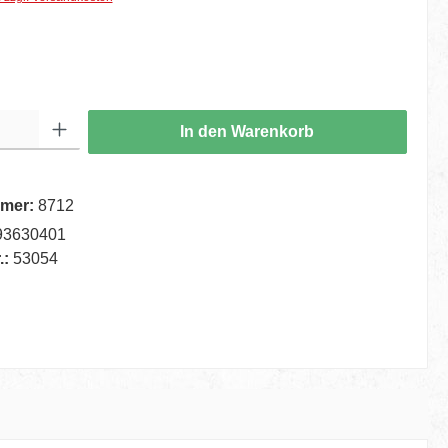
hlen
ib den gewünschten Wert ein oder benutze die Schaltflächen um die Anzahl zu er
In den Warenkorb
mer:
8712
93630401
.:
53054