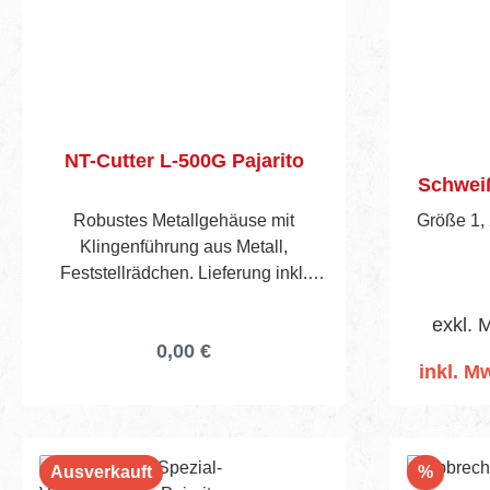
NT-Cutter L-500G Pajarito
Schweiß
Robustes Metallgehäuse mit
Größe 1, 
Klingenführung aus Metall,
Feststellrädchen. Lieferung inkl.
einer NT-Klinge.
exkl. 
0,00 €
inkl. Mw
I
Rabatt
Ausverkauft
%