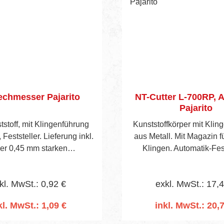
chmesser Pajarito
NT-Cutter L-700RP, 
Pajarito
stoff, mit Klingenführung
Kunststoffkörper mit Klin
 Feststeller. Lieferung inkl.
aus Metall. Mit Magazin fü
er 0,45 mm starken
Klingen. Automatik-Fest
Abbrechklinge.
Lieferung inkl. 2 NT-K
kl. MwSt.: 0,92 €
exkl. MwSt.: 17,
kl. MwSt.: 1,09 €
inkl. MwSt.: 20,
n den Warenkorb
In den Warenko