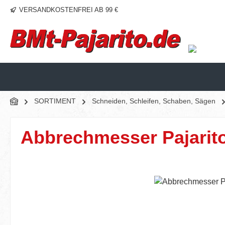
VERSANDKOSTENFREI AB 99 €
m Hauptinhalt springen
Zur Suche springen
Zur Hauptnavigation springen
SORTIMENT
Schneiden, Schleifen, Schaben, Sägen
Abbrechmesser Pajarit
Bildergalerie überspringen