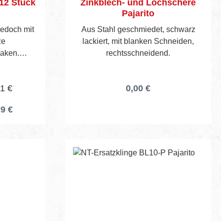
 12 Stück
Zinkblech- und Lochschere
Pajarito
 jedoch mit
Aus Stahl geschmiedet, schwarz
ze
lackiert, mit blanken Schneiden,
Haken.
rechtsschneidend.
01 €
0,00 €
29 €