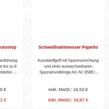
Autostop
Schweißnahtmesser Pajarito
genführung
Kunststoffgriff mit Spannvorrichtung
r bis zu 6
und einer auswechselbaren
steller.
Spezialrundklinge Art.-Nr. 658E/1
lingen.
zum Abschälen von Schweißdrähten
in Wölbungen.
40 €
exkl. MwSt.: 16,53 €
71 €
inkl. MwSt.: 19,67 €
rb
In den Warenkorb