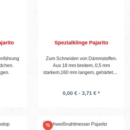
jarito
Spezialklinge Pajarito
genführung
Zum Schneiden von Dämmstoffen.
ädchen.
Aus 18 mm breitem, 0,5 mm
ngen.
starkem,160 mm langem, gehärtetem
und poliertem Stahl, 10 Stück in
Kunststoffbox. Zu verwenden mit
0,00 € - 3,71 € *
jedem gebräuchlichen
Allzweckmessergriff
Rabatt
%