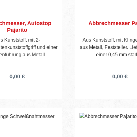
chmesser, Autostop
Abbrechmesser Pa
Pajarito
s Kunststoff, mit 2-
Aus Kunststoff, mit Klin
nkunststoffgriff und einer
aus Metall, Feststeller. Lie
enführung aus Metall.
einer 0,45 mm sta
ührung erfolgt über ein mit
Abbrechklinge.
en bestücktes Magazin.
0,00 €
0,00 €
erung inkl. 4 Klingen.