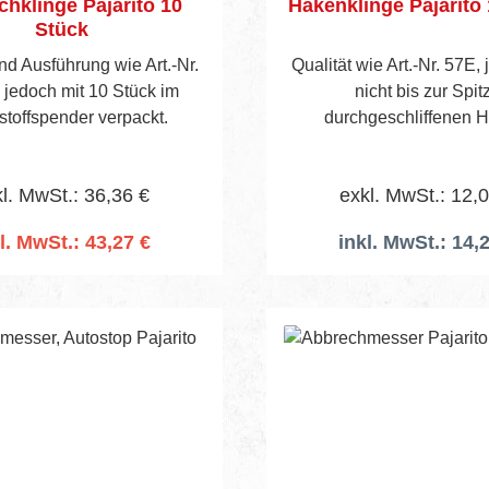
hklinge Pajarito 10
Hakenklinge Pajarito
Stück
nd Ausführung wie Art.-Nr.
Qualität wie Art.-Nr. 57E,
 jedoch mit 10 Stück im
nicht bis zur Spit
Kunststoffspender verpackt.
durchgeschliffenen 
Verpackungseinheit : Pack a 12
Stück
l. MwSt.: 36,36 €
exkl. MwSt.: 12,
l. MwSt.: 43,27 €
inkl. MwSt.: 14,
n den Warenkorb