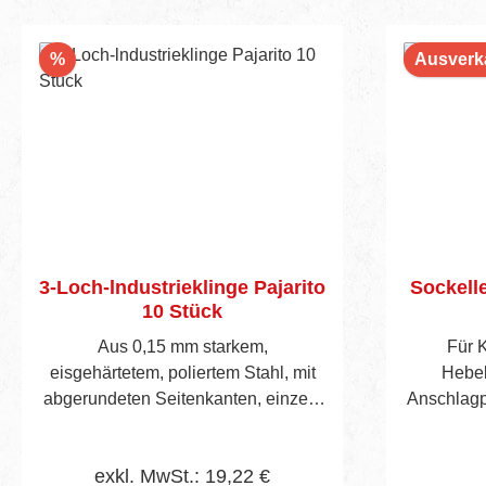
Rabatt
%
Ausverk
3-Loch-lndustrieklinge Pajarito
Sockelle
10 Stück
Aus 0,15 mm starkem,
Für K
eisgehärtetem, poliertem Stahl, mit
Hebel
abgerundeten Seitenkanten, einzeln
Anschlagp
in Paraffinpapier verpackt. 10
Klingen
exkl. MwSt.: 19,22 €