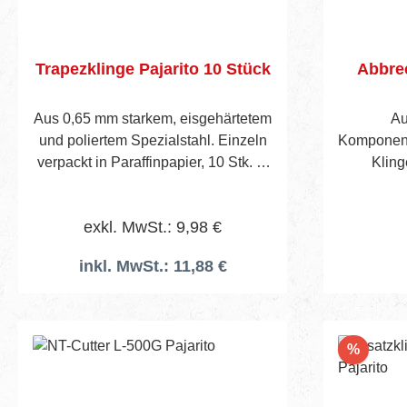
Trapezklinge Pajarito 10 Stück
Abbre
Aus 0,65 mm starkem, eisgehärtetem
Au
und poliertem Spezialstahl. Einzeln
Komponente
verpackt in Paraffinpapier, 10 Stk. in
Kling
cellophaniertem Päckchen.
Klingenzuf
Verpackungseinheit : Pack a 10
3 Kling
exkl. MwSt.: 9,98 €
Stück
Lief
inkl. MwSt.: 11,88 €
In den Warenkorb
Rabatt
%