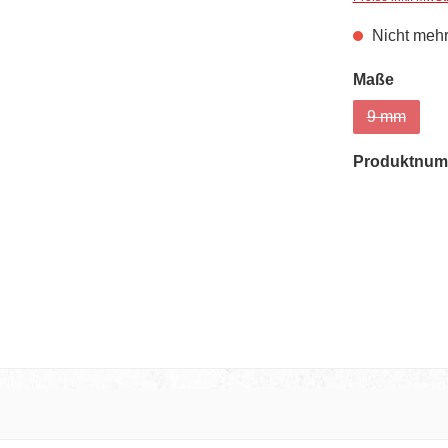
Nicht mehr
auswä
Maße
9 mm
(Diese Opt
Produktnum