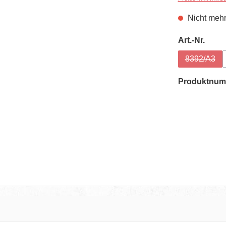
Nicht mehr
ausw
Art.-Nr.
8392/A3
(Diese O
Produktnum