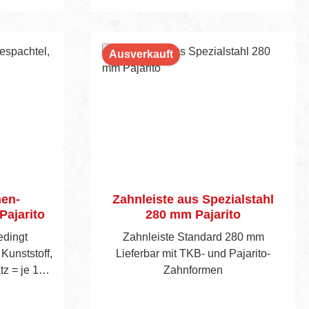
rb
Ausverkauft
hen-
Zahnleiste aus Spezialstahl
Pajarito
280 mm Pajarito
edingt
Zahnleiste Standard 280 mm
Kunststoff,
Lieferbar mit TKB- und Pajarito-
tz = je 1x
Zahnformen
20 mm.