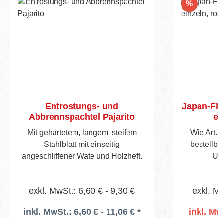
ergänzendes Zubehör wie
Rabatt
%
Spezialwalze und Spachtelkelle – für
präzises, sauberes und schnelles
Arbeiten. Effizienz und
Professionalität Optimiert für flüssige
Arbeitsabläufe und gleichbleibend
hochwertige Ergebnisse – das
Pajaquick Black Set steht für
Profiqualität, Langlebigkeit und
Entrostungs- und
Japan-Fl
Ergonomie. Lieferumfang Kleiner
Abbrennspachtel Pajarito
e
Aluminiumkoffer Maße: 85 × 36 × 13
cm 1× 179135 Flächenspachtel
Mit gehärtetem, langem, steifem
Wie Art.
Pajaquick Black – 30 × 9 cm 1×
Stahlblatt mit einseitig
bestellb
179136 Flächenspachtel Pajaquick
angeschliffener Wate und Holzheft.
U
Black – 40 × 9 cm 1× 179137
Flächenspachtel Pajaquick Black –
60 × 9 cm 1× 179137
exkl. MwSt.: 6,60 € - 9,30 €
exkl. 
Flächenspachtel Pajaquick Black –
inkl. MwSt.: 6,60 € - 11,06 € *
inkl. M
80 × 9 cm 1× 178987 Spezialwalze