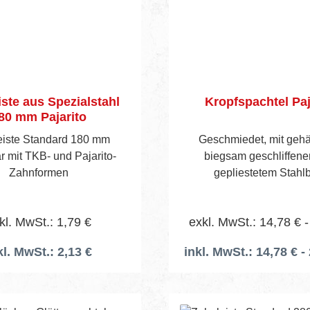
Black 60 × 9 cm 1× 179137
Flächenspachtel Pajaquic
× 9 cm 1× 179137 Flächenspachtel
Pajaquick Black 100 × 9
021680 Teleskopstange 
1× 180263 Gelenk-Set P
ste aus Spezialstahl
Kropfspachtel Paj
Black 1× 178987 Spezialwalze P-
80 mm Pajarito
Line Quick Fill 25 cm / 1
013165 Spachtelkelle P
eiste Standard 180 mm
Geschmiedet, mit gehä
Softgrip 30 × 11 cm 1× 165605
r mit TKB- und Pajarito-
biegsam geschliffen
Aluminiumkoffer groß P
Zahnformen
gepliestetem Stahlbl
eingeharztem und durc
Spitzerl. Edelholzhef
kl. MwSt.: 1,79 €
exkl. MwSt.: 14,78 € -
Messingband.
kl. MwSt.: 2,13 €
inkl. MwSt.: 14,78 € - 