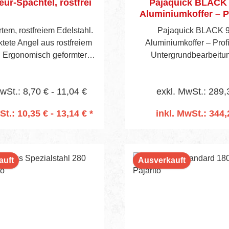
eur-Spachtel, rostfrei
Pajaquick BLACK 9
Aluminiumkoffer – P
für Untergrundbear
rtem, rostfreiem Edelstahl.
Pajaquick BLACK 9-
ete Angel aus rostfreiem
Aluminiumkoffer – Profi
 Ergonomisch geformter 2-
Untergrundbearbeitung 
enten-Kunststoffgriff.
Pajaquick BLACK 9-
Aluminiumkoffer bietet 
wSt.: 8,70 € - 11,04 €
exkl. MwSt.: 289,
Ausstattung für höchste 
bei der professione
St.: 10,35 € - 13,14 € *
inkl. MwSt.: 344,
Untergrundbearbeitung.
n den Warenkorb
In den Warenko
kombiniert hochwertige 
Black Spachteln mit dur
Zubehör und ermöglicht 
auft
Ausverkauft
effizientes Arbeiten se
komplexen Projekten. De
Aluminiumkoffer schüt
Werkzeuge zuverlässig, 
perfekte Ordnung und erle
Transport auf jeder Bau