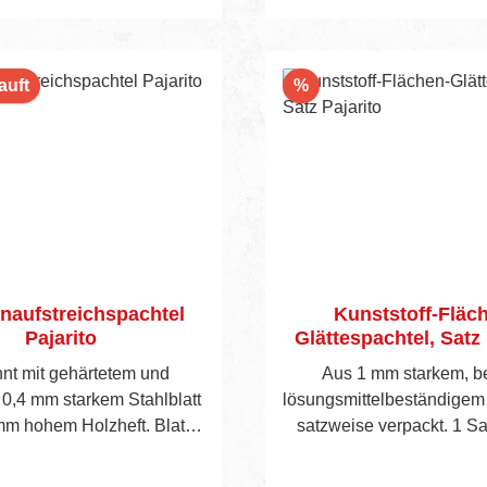
n den Warenkorb
In den Warenko
Rabatt
auft
%
naufstreichspachtel
Kunststoff-Fläc
Pajarito
Glättespachtel, Satz 
nt mit gehärtetem und
Aus 1 mm starkem, b
 0,4 mm starkem Stahlblatt
lösungsmittelbeständigem 
m hohem Holzheft. Blatt
satzweise verpackt. 1 Sa
t mit TKB-Zahnform B1.
Größe 50, 80, 105, 1
men siehe Seite 46/47.