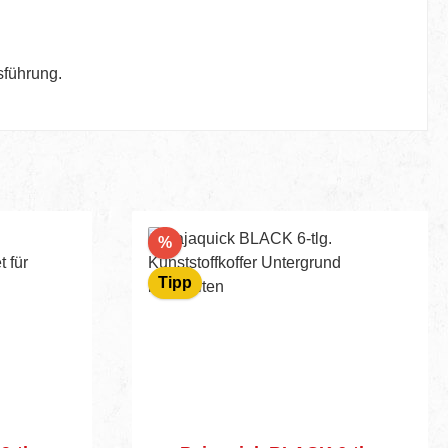
sführung.
Rabatt
%
Tipp