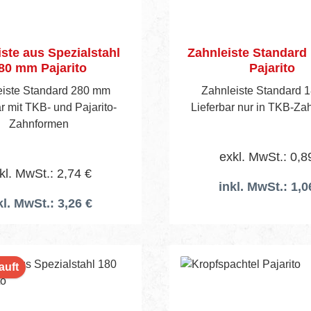
Vorteile & Highlights Maximale
Ausstattung: Neun pe
abgestimmte Komponen
ste aus Spezialstahl
Zahnleiste Standar
professionelle Anwen
80 mm Pajarito
Pajarito
Robuster Aluminiumk
eiste Standard 280 mm
Zahnleiste Standard 
Langlebig, stabil und i
r mit TKB- und Pajarito-
Lieferbar nur in TKB-Z
sicheren Transport und 
Zahnformen
Aufbewahrung. Profi-Werkzeuge:
Hochwertige Pajaquic
exkl. MwSt.: 0,8
Spachteln und Zubehör fü
kl. MwSt.: 2,74 €
Ergebnisse. Effizientes Arbeiten:
inkl. MwSt.: 1,0
Komplettes Set für schnel
kl. MwSt.: 3,26 €
und konstant professi
Resultate. Lieferumfang Großer
Aluminiumkoffer Maße: 1
13 cm 1× 179135 Flächenspachtel
auft
Pajaquick Black 40 × 9 
179136 Flächenspachtel 