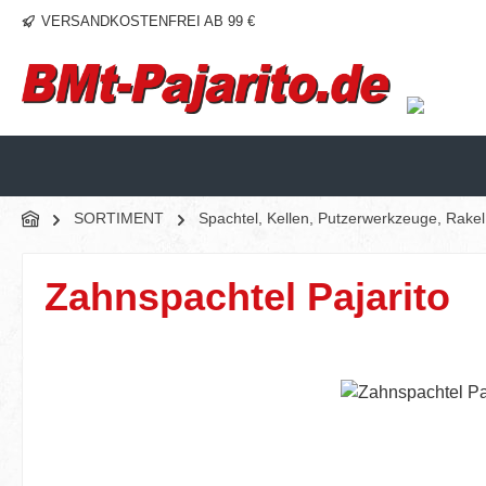
VERSANDKOSTENFREI AB 99 €
m Hauptinhalt springen
Zur Suche springen
Zur Hauptnavigation springen
SORTIMENT
Spachtel, Kellen, Putzerwerkzeuge, Rake
Zahnspachtel Pajarito
Bildergalerie überspringen