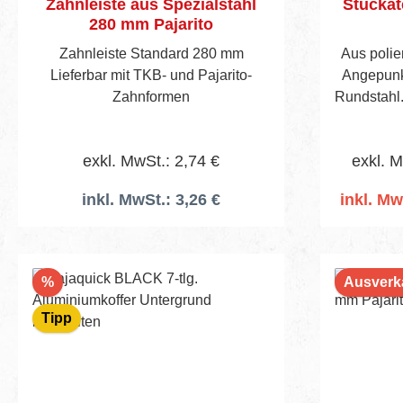
Zahnleiste aus Spezialstahl
Stuckat
280 mm Pajarito
Zahnleiste Standard 280 mm
Aus polie
Lieferbar mit TKB- und Pajarito-
Angepunkt
Zahnformen
Rundstahl.
Kompon
exkl. MwSt.: 2,74 €
exkl. M
inkl. MwSt.: 3,26 €
inkl. Mw
I
Rabatt
%
Ausverk
Tipp