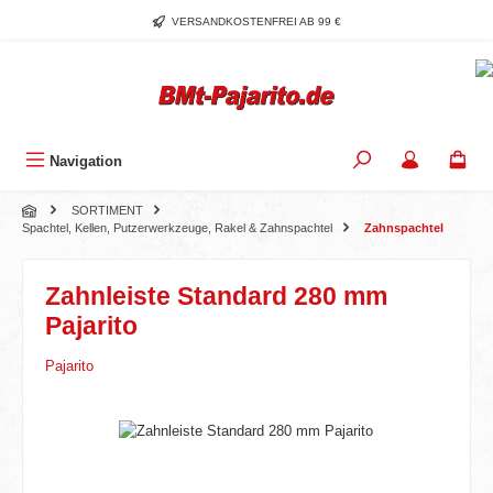
Zum Hauptinhalt springen
VERSANDKOSTENFREI AB 99 €
Navigation
SORTIMENT
Spachtel, Kellen, Putzerwerkzeuge, Rakel & Zahnspachtel
Zahnspachtel
Zahnleiste Standard 280 mm
Pajarito
Pajarito
Bildergalerie überspringen