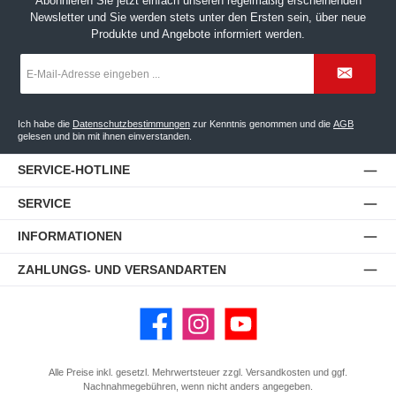
Abonnieren Sie jetzt einfach unseren regelmäßig erscheinenden
Newsletter und Sie werden stets unter den Ersten sein, über neue
Produkte und Angebote informiert werden.
E-
Mail-
Adresse
*
Ich habe die
Datenschutzbestimmungen
zur Kenntnis genommen und die
AGB
gelesen und bin mit ihnen einverstanden.
SERVICE-HOTLINE
SERVICE
INFORMATIONEN
ZAHLUNGS- UND VERSANDARTEN
Facebook
Instagram
YouTube
Alle Preise inkl. gesetzl. Mehrwertsteuer zzgl.
Versandkosten
und ggf.
Nachnahmegebühren, wenn nicht anders angegeben.