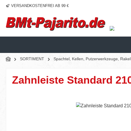
VERSANDKOSTENFREI AB 99 €
m Hauptinhalt springen
Zur Suche springen
Zur Hauptnavigation springen
SORTIMENT
Spachtel, Kellen, Putzerwerkzeuge, Rake
Zahnleiste Standard 21
Bildergalerie überspringen