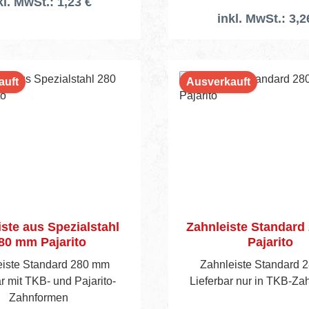
kl. MwSt.: 1,23 €
inkl. MwSt.: 3,2
auft
Ausverkauft
ste aus Spezialstahl
Zahnleiste Standar
80 mm Pajarito
Pajarito
eiste Standard 280 mm
Zahnleiste Standard 
r mit TKB- und Pajarito-
Lieferbar nur in TKB-Z
Zahnformen