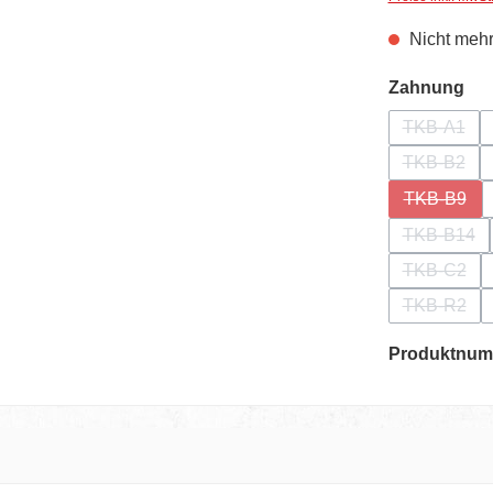
Nicht mehr
au
Zahnung
TKB-A1
(Diese Op
TKB-B2
(Diese Op
TKB-B9
(Diese Op
TKB-B14
(Diese O
TKB-C2
(Diese Op
TKB-R2
(Diese Op
Produktnum