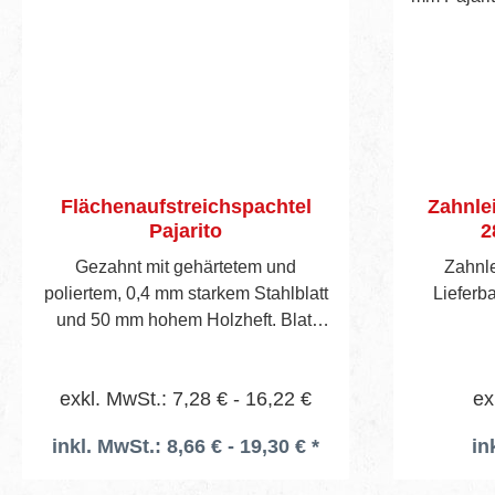
Flächenaufstreichspachtel
Zahnlei
Pajarito
2
Gezahnt mit gehärtetem und
Zahnl
poliertem, 0,4 mm starkem Stahlblatt
Lieferba
und 50 mm hohem Holzheft. Blatt
gezahnt mit TKB-Zahnform B1.
Zahnformen siehe Seite 46/47.
exkl. MwSt.: 7,28 € - 16,22 €
ex
inkl. MwSt.: 8,66 € - 19,30 € *
in