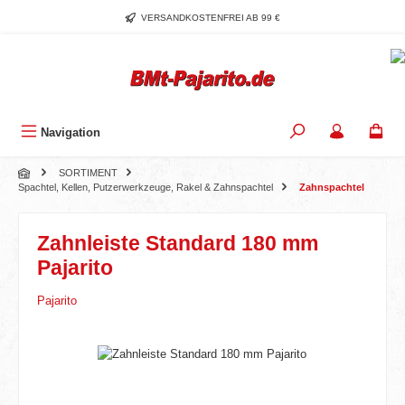
Zum Hauptinhalt springen
VERSANDKOSTENFREI AB 99 €
Navigation
SORTIMENT
Spachtel, Kellen, Putzerwerkzeuge, Rakel & Zahnspachtel
Zahnspachtel
Zahnleiste Standard 180 mm
Pajarito
Pajarito
Bildergalerie überspringen