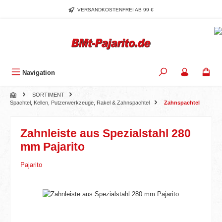
Zum Hauptinhalt springen
VERSANDKOSTENFREI AB 99 €
Navigation
SORTIMENT
Spachtel, Kellen, Putzerwerkzeuge, Rakel & Zahnspachtel
Zahnspachtel
Zahnleiste aus Spezialstahl 280
mm Pajarito
Pajarito
Bildergalerie überspringen