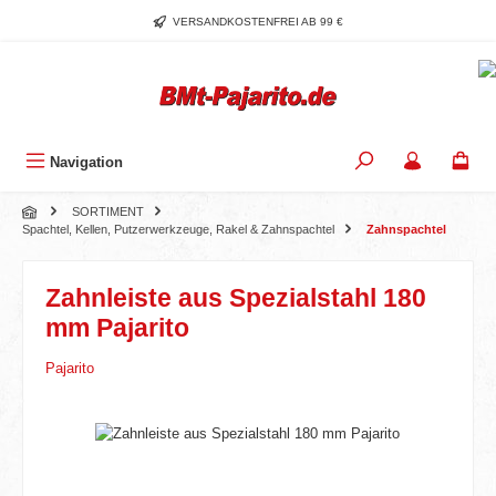
Zum Hauptinhalt springen
VERSANDKOSTENFREI AB 99 €
Navigation
SORTIMENT
Spachtel, Kellen, Putzerwerkzeuge, Rakel & Zahnspachtel
Zahnspachtel
Zahnleiste aus Spezialstahl 180
mm Pajarito
Pajarito
Bildergalerie überspringen