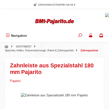
Zum Hauptinhalt springen
VERSANDKOSTENFREI AB 99 €
Navigation
SORTIMENT
Spachtel, Kellen, Putzerwerkzeuge, Rakel & Zahnspachtel
Zahnspachtel
Zahnleiste aus Spezialstahl 180
mm Pajarito
Pajarito
Bildergalerie überspringen