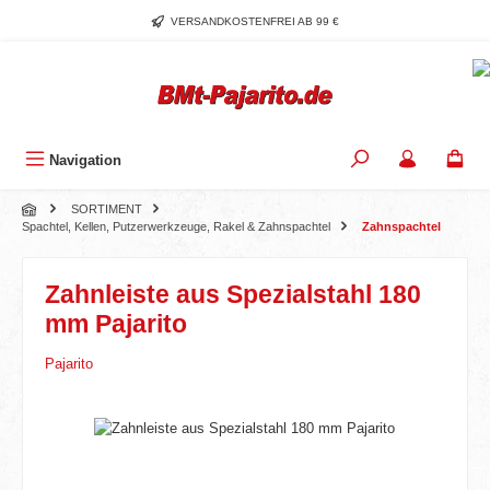
Zum Hauptinhalt springen
VERSANDKOSTENFREI AB 99 €
Navigation
SORTIMENT
Spachtel, Kellen, Putzerwerkzeuge, Rakel & Zahnspachtel
Zahnspachtel
Zahnleiste aus Spezialstahl 180
mm Pajarito
Pajarito
Bildergalerie überspringen